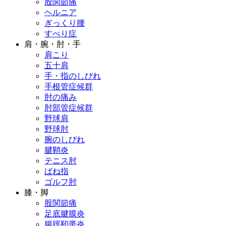
股関節痛
ヘルニア
ぎっくり腰
すべり症
肩・腕・肘・手
肩こり
五十肩
手・指のしびれ
手根管症候群
肘の痛み
肘部管症候群
野球肩
野球肘
腕のしびれ
腱鞘炎
テニス肘
ばね指
ゴルフ肘
膝・脚
股関節痛
足底腱膜炎
腸脛靭帯炎