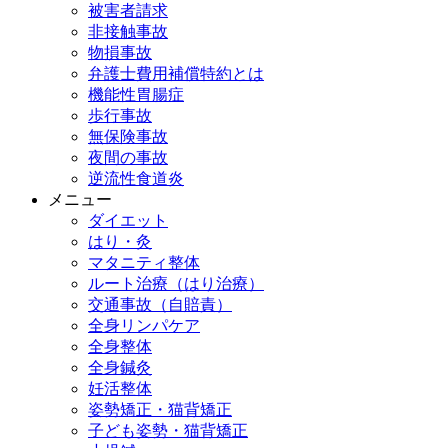
被害者請求
非接触事故
物損事故
弁護士費用補償特約とは
機能性胃腸症
歩行事故
無保険事故
夜間の事故
逆流性食道炎
メニュー
ダイエット
はり・灸
マタニティ整体
ルート治療（はり治療）
交通事故（自賠責）
全身リンパケア
全身整体
全身鍼灸
妊活整体
姿勢矯正・猫背矯正
子ども姿勢・猫背矯正