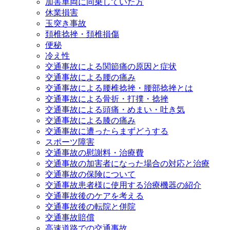
加害車両に同乗していた方
休業損害
玉突き事故
頚椎捻挫・頚椎損傷
便秘
冷え性
交通事故による関節痛の原因と症状
交通事故による腰の痛み
交通事故による腰椎捻挫・腰部捻挫とは
交通事故による骨折・打撲・捻挫
交通事故による頭痛・めまい・吐き気
交通事故による膝の痛み
交通事故に遭ったらまずどうする
スポーツ障害
交通事故の慰謝料・治療費
交通事故の加害者になった場合の対応と治療
交通事故の保険について
交通事故患者様に使用する治療機器の紹介
交通事故後のケアを考える
交通事故後の転院と併院
交通事故賠償
高速道路での交通事故