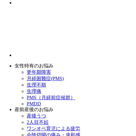
女性特有のお悩み
更年期障害
月経困難症(PMS)
生理不順
生理痛
PMS（月経前症候群）
PMDD
産前産後のお悩み
産後うつ
2人目不妊
ワンオペ育児による疲労
会陰切開の痛み・違和感