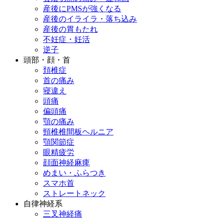
産後にPMSが強くなる
産後のイライラ・落ち込み
産後の胃もたれ
不妊症・妊活
逆子
頭部・顔・首
頚椎症
首の痛み
寝違え
頭痛
偏頭痛
顎の痛み
頸椎椎間板ヘルニア
顎関節症
眼精疲労
顔面神経麻痺
めまい・ふらつき
スマホ首
ストレートネック
自律神経系
三叉神経痛