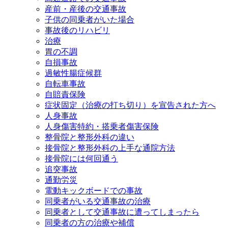
産前・産後の交通事故
子供の同乗者がいた場合
事故後のリハビリ
治療
胃の不調
自損事故
過敏性腸症候群
自転車事故
自賠責保険
症状固定（治療の打ち切り）を宣告された方へ
人身事故
人身傷害特約・搭乗者傷害保険
整骨院と整形外科の違い
接骨院と整形外科の上手な通院方法
接骨院には何回通う
追突事故
通勤労災
電動キックボードでの事故
同乗者がいる交通事故の治療
同乗者として交通事故に遭ってしまったら
同乗者の方の治療や補償