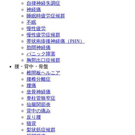
自律神経失調症
神経痛
睡眠時疲労症候群
不眠
慢性疲労
慢性疲労症候群
帯状疱疹後神経痛（PHN）
肋間神経痛
パニック障害
胸郭出口症候群
腰・背中・骨盤
椎間板ヘルニア
腰椎分離症
腰痛
坐骨神経痛
脊柱管狭窄症
仙腸関節炎
背中の痛み
反り腰
猫背
梨状筋症候群