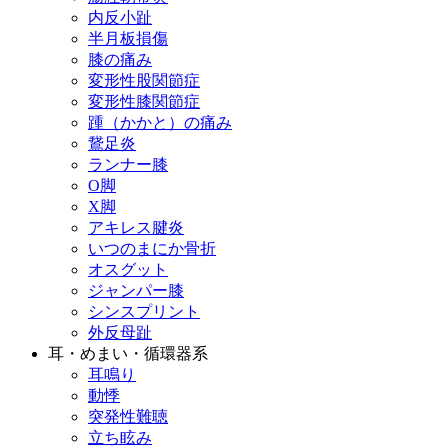
内反小趾
半月板損傷
膝の痛み
変形性股関節症
変形性膝関節症
踵（かかと）の痛み
鵞足炎
ランナー膝
O脚
X脚
アキレス腱炎
いつのまにか骨折
オスグット
ジャンパー膝
シンスプリント
外反母趾
耳・めまい・循環器系
耳鳴り
動悸
突発性難聴
立ち眩み