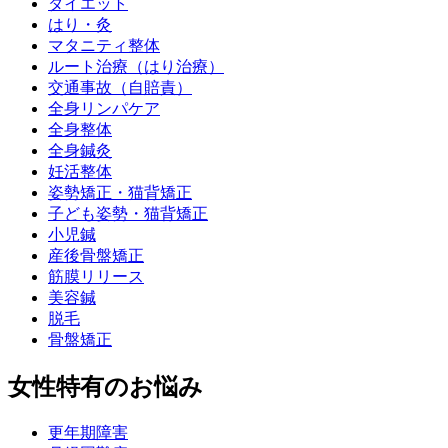
ダイエット
はり・灸
マタニティ整体
ルート治療（はり治療）
交通事故（自賠責）
全身リンパケア
全身整体
全身鍼灸
妊活整体
姿勢矯正・猫背矯正
子ども姿勢・猫背矯正
小児鍼
産後骨盤矯正
筋膜リリース
美容鍼
脱毛
骨盤矯正
女性特有のお悩み
更年期障害