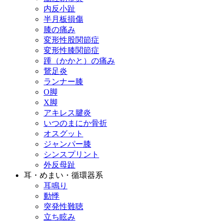
内反小趾
半月板損傷
膝の痛み
変形性股関節症
変形性膝関節症
踵（かかと）の痛み
鵞足炎
ランナー膝
O脚
X脚
アキレス腱炎
いつのまにか骨折
オスグット
ジャンパー膝
シンスプリント
外反母趾
耳・めまい・循環器系
耳鳴り
動悸
突発性難聴
立ち眩み