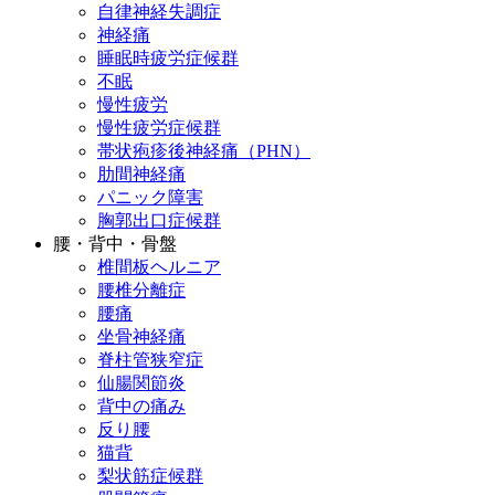
自律神経失調症
神経痛
睡眠時疲労症候群
不眠
慢性疲労
慢性疲労症候群
帯状疱疹後神経痛（PHN）
肋間神経痛
パニック障害
胸郭出口症候群
腰・背中・骨盤
椎間板ヘルニア
腰椎分離症
腰痛
坐骨神経痛
脊柱管狭窄症
仙腸関節炎
背中の痛み
反り腰
猫背
梨状筋症候群