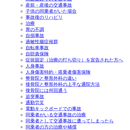
産前・産後の交通事故
子供の同乗者がいた場合
事故後のリハビリ
治療
胃の不調
自損事故
過敏性腸症候群
自転車事故
自賠責保険
症状固定（治療の打ち切り）を宣告された方へ
人身事故
人身傷害特約・搭乗者傷害保険
整骨院と整形外科の違い
接骨院と整形外科の上手な通院方法
接骨院には何回通う
追突事故
通勤労災
電動キックボードでの事故
同乗者がいる交通事故の治療
同乗者として交通事故に遭ってしまったら
同乗者の方の治療や補償