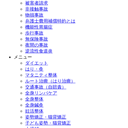
被害者請求
非接触事故
物損事故
弁護士費用補償特約とは
機能性胃腸症
歩行事故
無保険事故
夜間の事故
逆流性食道炎
メニュー
ダイエット
はり・灸
マタニティ整体
ルート治療（はり治療）
交通事故（自賠責）
全身リンパケア
全身整体
全身鍼灸
妊活整体
姿勢矯正・猫背矯正
子ども姿勢・猫背矯正