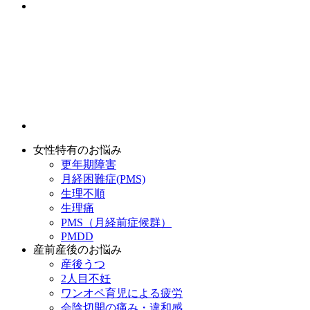
女性特有のお悩み
更年期障害
月経困難症(PMS)
生理不順
生理痛
PMS（月経前症候群）
PMDD
産前産後のお悩み
産後うつ
2人目不妊
ワンオペ育児による疲労
会陰切開の痛み・違和感