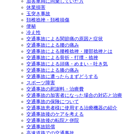
加害車両に同乗していた方
休業損害
玉突き事故
頚椎捻挫・頚椎損傷
便秘
冷え性
交通事故による関節痛の原因と症状
交通事故による腰の痛み
交通事故による腰椎捻挫・腰部捻挫とは
交通事故による骨折・打撲・捻挫
交通事故による頭痛・めまい・吐き気
交通事故による膝の痛み
交通事故に遭ったらまずどうする
スポーツ障害
交通事故の慰謝料・治療費
交通事故の加害者になった場合の対応と治療
交通事故の保険について
交通事故患者様に使用する治療機器の紹介
交通事故後のケアを考える
交通事故後の転院と併院
交通事故賠償
高速道路での交通事故