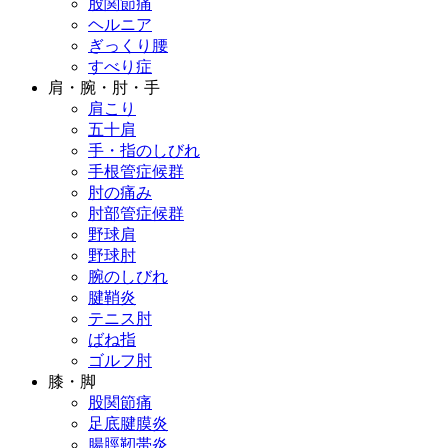
股関節痛
ヘルニア
ぎっくり腰
すべり症
肩・腕・肘・手
肩こり
五十肩
手・指のしびれ
手根管症候群
肘の痛み
肘部管症候群
野球肩
野球肘
腕のしびれ
腱鞘炎
テニス肘
ばね指
ゴルフ肘
膝・脚
股関節痛
足底腱膜炎
腸脛靭帯炎