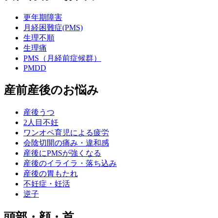
更年期障害
月経困難症(PMS)
生理不順
生理痛
PMS（月経前症候群）
PMDD
産前産後のお悩み
産後うつ
2人目不妊
ワンオペ育児による疲労
会陰切開の痛み・違和感
産後にPMSが強くなる
産後のイライラ・落ち込み
産後の胃もたれ
不妊症・妊活
逆子
頭部・顔・首