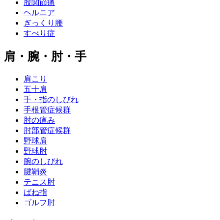
股関節痛
ヘルニア
ぎっくり腰
すべり症
肩・腕・肘・手
肩こり
五十肩
手・指のしびれ
手根管症候群
肘の痛み
肘部管症候群
野球肩
野球肘
腕のしびれ
腱鞘炎
テニス肘
ばね指
ゴルフ肘