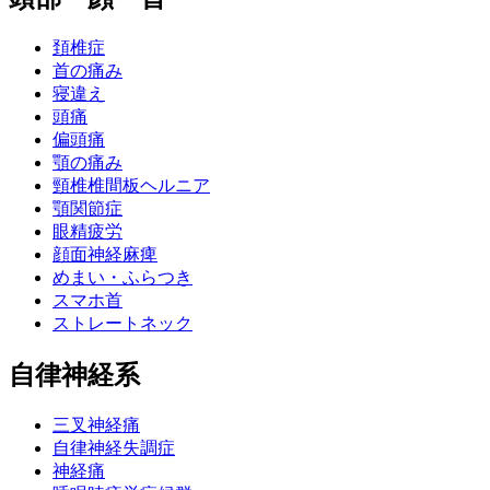
頚椎症
首の痛み
寝違え
頭痛
偏頭痛
顎の痛み
頸椎椎間板ヘルニア
顎関節症
眼精疲労
顔面神経麻痺
めまい・ふらつき
スマホ首
ストレートネック
自律神経系
三叉神経痛
自律神経失調症
神経痛