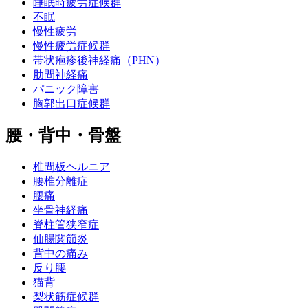
睡眠時疲労症候群
不眠
慢性疲労
慢性疲労症候群
帯状疱疹後神経痛（PHN）
肋間神経痛
パニック障害
胸郭出口症候群
腰・背中・骨盤
椎間板ヘルニア
腰椎分離症
腰痛
坐骨神経痛
脊柱管狭窄症
仙腸関節炎
背中の痛み
反り腰
猫背
梨状筋症候群