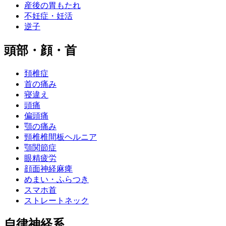
産後の胃もたれ
不妊症・妊活
逆子
頭部・顔・首
頚椎症
首の痛み
寝違え
頭痛
偏頭痛
顎の痛み
頸椎椎間板ヘルニア
顎関節症
眼精疲労
顔面神経麻痺
めまい・ふらつき
スマホ首
ストレートネック
自律神経系