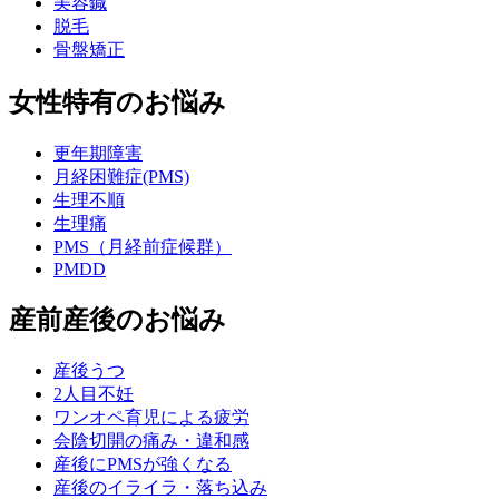
美容鍼
脱毛
骨盤矯正
女性特有のお悩み
更年期障害
月経困難症(PMS)
生理不順
生理痛
PMS（月経前症候群）
PMDD
産前産後のお悩み
産後うつ
2人目不妊
ワンオペ育児による疲労
会陰切開の痛み・違和感
産後にPMSが強くなる
産後のイライラ・落ち込み