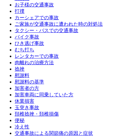
お子様の交通事故
打撲
カーシェアでの事故
ご家族が交通事故に遭われた時の対処法
タクシー・バスでの交通事故
バイク事故
ひき逃げ事故
むち打ち
レンタカーでの事故
肉離れの治療方法
捻挫
慰謝料
慰謝料の基準
加害者の方
加害車両に同乗していた方
休業損害
玉突き事故
頚椎捻挫・頚椎損傷
便秘
冷え性
交通事故による関節痛の原因と症状