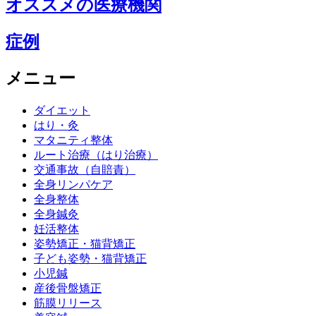
オススメの医療機関
症例
メニュー
ダイエット
はり・灸
マタニティ整体
ルート治療（はり治療）
交通事故（自賠責）
全身リンパケア
全身整体
全身鍼灸
妊活整体
姿勢矯正・猫背矯正
子ども姿勢・猫背矯正
小児鍼
産後骨盤矯正
筋膜リリース