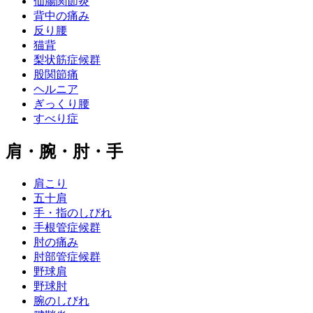
仙腸関節炎
背中の痛み
反り腰
猫背
梨状筋症候群
股関節痛
ヘルニア
ぎっくり腰
すべり症
肩・腕・肘・手
肩こり
五十肩
手・指のしびれ
手根管症候群
肘の痛み
肘部管症候群
野球肩
野球肘
腕のしびれ