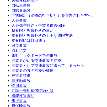
過敏性腸症候群
自転車事故
自賠責保険
症状固定（治療の打ち切り）を宣告された方へ
人身事故
人身傷害特約・搭乗者傷害保険
整骨院と整形外科の違い
接骨院と整形外科の上手な通院方法
接骨院には何回通う
追突事故
通勤労災
電動キックボードでの事故
同乗者がいる交通事故の治療
同乗者として交通事故に遭ってしまったら
同乗者の方の治療や補償
被害者請求
非接触事故
物損事故
弁護士費用補償特約とは
機能性胃腸症
歩行事故
無保険事故