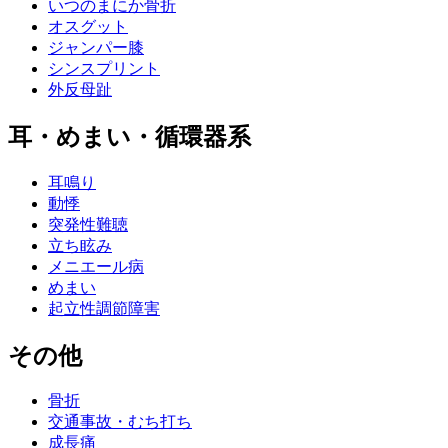
いつのまにか骨折
オスグット
ジャンパー膝
シンスプリント
外反母趾
耳・めまい・循環器系
耳鳴り
動悸
突発性難聴
立ち眩み
メニエール病
めまい
起立性調節障害
その他
骨折
交通事故・むち打ち
成長痛