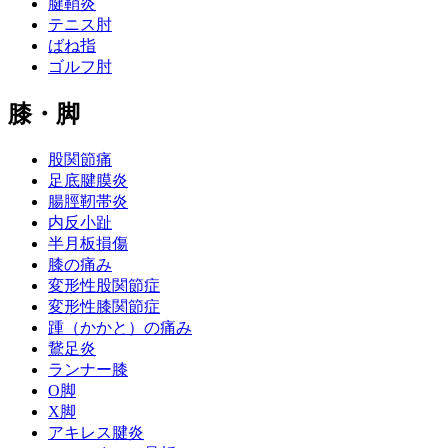
腱鞘炎
テニス肘
ばね指
ゴルフ肘
膝・脚
股関節痛
足底腱膜炎
腸脛靭帯炎
内反小趾
半月板損傷
膝の痛み
変形性股関節症
変形性膝関節症
踵（かかと）の痛み
鵞足炎
ランナー膝
O脚
X脚
アキレス腱炎