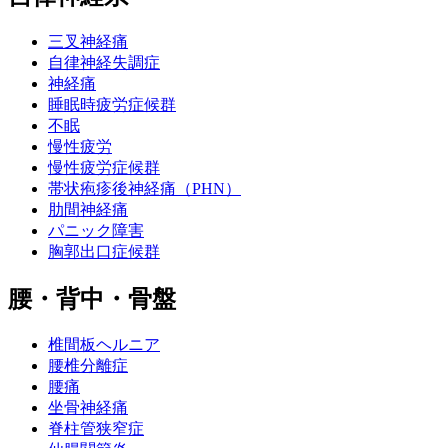
三叉神経痛
自律神経失調症
神経痛
睡眠時疲労症候群
不眠
慢性疲労
慢性疲労症候群
帯状疱疹後神経痛（PHN）
肋間神経痛
パニック障害
胸郭出口症候群
腰・背中・骨盤
椎間板ヘルニア
腰椎分離症
腰痛
坐骨神経痛
脊柱管狭窄症