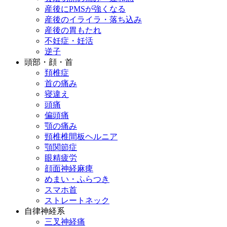
産後にPMSが強くなる
産後のイライラ・落ち込み
産後の胃もたれ
不妊症・妊活
逆子
頭部・顔・首
頚椎症
首の痛み
寝違え
頭痛
偏頭痛
顎の痛み
頸椎椎間板ヘルニア
顎関節症
眼精疲労
顔面神経麻痺
めまい・ふらつき
スマホ首
ストレートネック
自律神経系
三叉神経痛