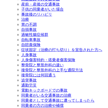
産前・産後の交通事故
子供の同乗者がいた場合
事故後のリハビリ
治療
胃の不調
自損事故
過敏性腸症候群
自転車事故
自賠責保険
症状固定（治療の打ち切り）を宣告された方へ
人身事故
人身傷害特約・搭乗者傷害保険
整骨院と整形外科の違い
接骨院と整形外科の上手な通院方法
接骨院には何回通う
追突事故
通勤労災
電動キックボードでの事故
同乗者がいる交通事故の治療
同乗者として交通事故に遭ってしまったら
同乗者の方の治療や補償