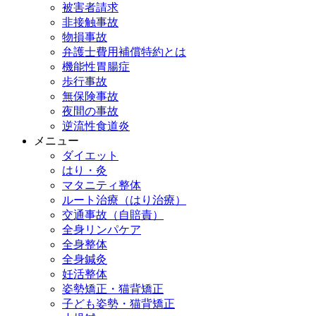
被害者請求
非接触事故
物損事故
弁護士費用補償特約とは
機能性胃腸症
歩行事故
無保険事故
夜間の事故
逆流性食道炎
メニュー
ダイエット
はり・灸
マタニティ整体
ルート治療（はり治療）
交通事故（自賠責）
全身リンパケア
全身整体
全身鍼灸
妊活整体
姿勢矯正・猫背矯正
子ども姿勢・猫背矯正