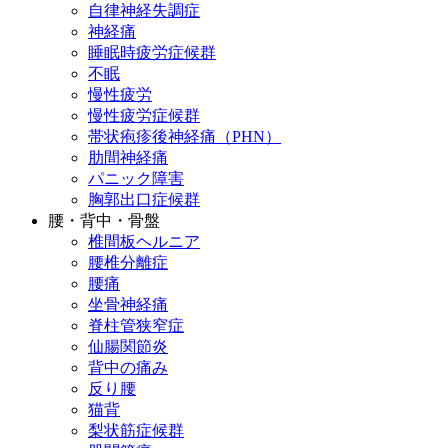
自律神経失調症
神経痛
睡眠時疲労症候群
不眠
慢性疲労
慢性疲労症候群
帯状疱疹後神経痛（PHN）
肋間神経痛
パニック障害
胸郭出口症候群
腰・背中・骨盤
椎間板ヘルニア
腰椎分離症
腰痛
坐骨神経痛
脊柱管狭窄症
仙腸関節炎
背中の痛み
反り腰
猫背
梨状筋症候群