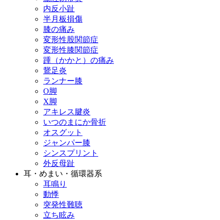
内反小趾
半月板損傷
膝の痛み
変形性股関節症
変形性膝関節症
踵（かかと）の痛み
鵞足炎
ランナー膝
O脚
X脚
アキレス腱炎
いつのまにか骨折
オスグット
ジャンパー膝
シンスプリント
外反母趾
耳・めまい・循環器系
耳鳴り
動悸
突発性難聴
立ち眩み