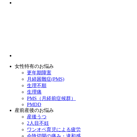
女性特有のお悩み
更年期障害
月経困難症(PMS)
生理不順
生理痛
PMS（月経前症候群）
PMDD
産前産後のお悩み
産後うつ
2人目不妊
ワンオペ育児による疲労
会陰切開の痛み・違和感