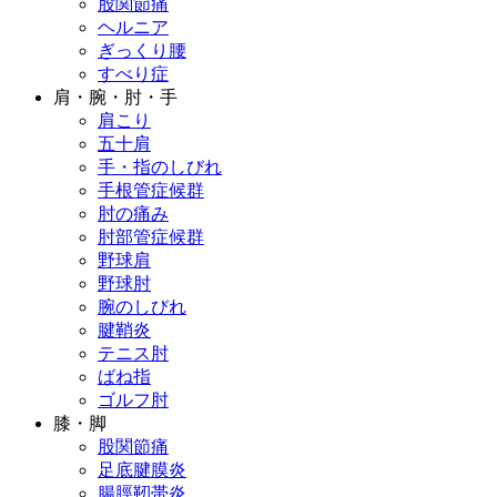
股関節痛
ヘルニア
ぎっくり腰
すべり症
肩・腕・肘・手
肩こり
五十肩
手・指のしびれ
手根管症候群
肘の痛み
肘部管症候群
野球肩
野球肘
腕のしびれ
腱鞘炎
テニス肘
ばね指
ゴルフ肘
膝・脚
股関節痛
足底腱膜炎
腸脛靭帯炎