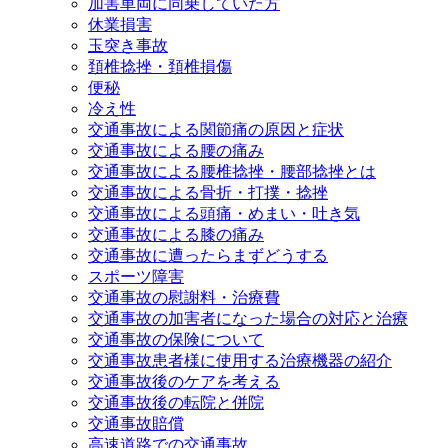
加害車両に同乗していた方
休業損害
玉突き事故
頚椎捻挫・頚椎損傷
便秘
冷え性
交通事故による関節痛の原因と症状
交通事故による腰の痛み
交通事故による腰椎捻挫・腰部捻挫とは
交通事故による骨折・打撲・捻挫
交通事故による頭痛・めまい・吐き気
交通事故による膝の痛み
交通事故に遭ったらまずどうする
スポーツ障害
交通事故の慰謝料・治療費
交通事故の加害者になった場合の対応と治療
交通事故の保険について
交通事故患者様に使用する治療機器の紹介
交通事故後のケアを考える
交通事故後の転院と併院
交通事故賠償
高速道路での交通事故