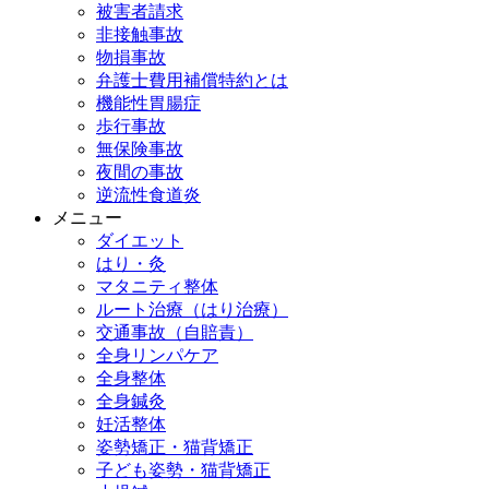
被害者請求
非接触事故
物損事故
弁護士費用補償特約とは
機能性胃腸症
歩行事故
無保険事故
夜間の事故
逆流性食道炎
メニュー
ダイエット
はり・灸
マタニティ整体
ルート治療（はり治療）
交通事故（自賠責）
全身リンパケア
全身整体
全身鍼灸
妊活整体
姿勢矯正・猫背矯正
子ども姿勢・猫背矯正