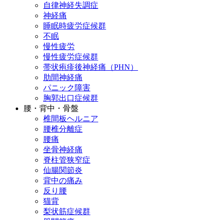
自律神経失調症
神経痛
睡眠時疲労症候群
不眠
慢性疲労
慢性疲労症候群
帯状疱疹後神経痛（PHN）
肋間神経痛
パニック障害
胸郭出口症候群
腰・背中・骨盤
椎間板ヘルニア
腰椎分離症
腰痛
坐骨神経痛
脊柱管狭窄症
仙腸関節炎
背中の痛み
反り腰
猫背
梨状筋症候群