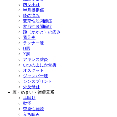
内反小趾
半月板損傷
膝の痛み
変形性股関節症
変形性膝関節症
踵（かかと）の痛み
鵞足炎
ランナー膝
O脚
X脚
アキレス腱炎
いつのまにか骨折
オスグット
ジャンパー膝
シンスプリント
外反母趾
耳・めまい・循環器系
耳鳴り
動悸
突発性難聴
立ち眩み