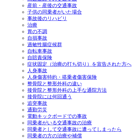
産前・産後の交通事故
子供の同乗者がいた場合
事故後のリハビリ
治療
胃の不調
自損事故
過敏性腸症候群
自転車事故
自賠責保険
症状固定（治療の打ち切り）を宣告された方へ
人身事故
人身傷害特約・搭乗者傷害保険
整骨院と整形外科の違い
接骨院と整形外科の上手な通院方法
接骨院には何回通う
追突事故
通勤労災
電動キックボードでの事故
同乗者がいる交通事故の治療
同乗者として交通事故に遭ってしまったら
同乗者の方の治療や補償