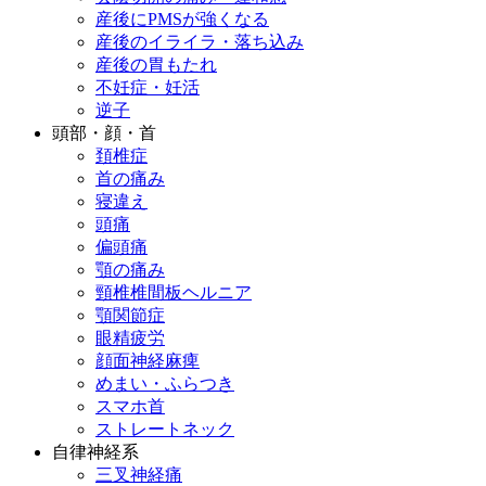
産後にPMSが強くなる
産後のイライラ・落ち込み
産後の胃もたれ
不妊症・妊活
逆子
頭部・顔・首
頚椎症
首の痛み
寝違え
頭痛
偏頭痛
顎の痛み
頸椎椎間板ヘルニア
顎関節症
眼精疲労
顔面神経麻痺
めまい・ふらつき
スマホ首
ストレートネック
自律神経系
三叉神経痛