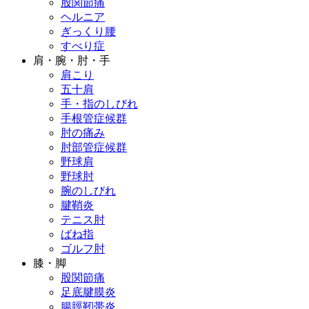
股関節痛
ヘルニア
ぎっくり腰
すべり症
肩・腕・肘・手
肩こり
五十肩
手・指のしびれ
手根管症候群
肘の痛み
肘部管症候群
野球肩
野球肘
腕のしびれ
腱鞘炎
テニス肘
ばね指
ゴルフ肘
膝・脚
股関節痛
足底腱膜炎
腸脛靭帯炎