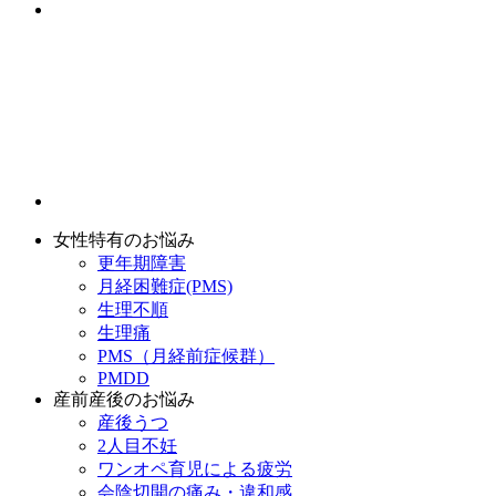
女性特有のお悩み
更年期障害
月経困難症(PMS)
生理不順
生理痛
PMS（月経前症候群）
PMDD
産前産後のお悩み
産後うつ
2人目不妊
ワンオペ育児による疲労
会陰切開の痛み・違和感