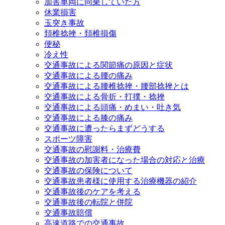
加害車両に同乗していた方
休業損害
玉突き事故
頚椎捻挫・頚椎損傷
便秘
冷え性
交通事故による関節痛の原因と症状
交通事故による腰の痛み
交通事故による腰椎捻挫・腰部捻挫とは
交通事故による骨折・打撲・捻挫
交通事故による頭痛・めまい・吐き気
交通事故による膝の痛み
交通事故に遭ったらまずどうする
スポーツ障害
交通事故の慰謝料・治療費
交通事故の加害者になった場合の対応と治療
交通事故の保険について
交通事故患者様に使用する治療機器の紹介
交通事故後のケアを考える
交通事故後の転院と併院
交通事故賠償
高速道路での交通事故