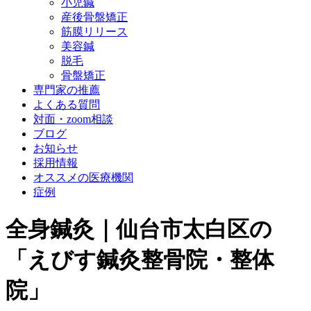
小児鍼
産後骨盤矯正
筋膜リリース
美容鍼
脱毛
骨盤矯正
専門家の推薦
よくある質問
対面・zoom相談
ブログ
お知らせ
採用情報
オススメの医療機関
症例
全身鍼灸｜仙台市太白区の
「えびす鍼灸整骨院・整体
院」