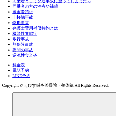
同乗者として交通事故に遭ってしまったら
同乗者の方の治療や補償
被害者請求
非接触事故
物損事故
弁護士費用補償特約とは
機能性胃腸症
歩行事故
無保険事故
夜間の事故
逆流性食道炎
料金表
電話予約
LINE予約
Copyright © えびす鍼灸整骨院・整体院 All Rights Reserved.