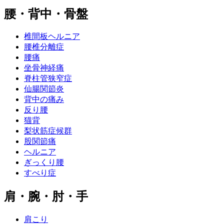
腰・背中・骨盤
椎間板ヘルニア
腰椎分離症
腰痛
坐骨神経痛
脊柱管狭窄症
仙腸関節炎
背中の痛み
反り腰
猫背
梨状筋症候群
股関節痛
ヘルニア
ぎっくり腰
すべり症
肩・腕・肘・手
肩こり