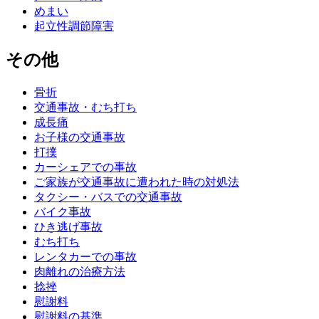
めまい
起立性調節障害
その他
骨折
交通事故・むち打ち
成長痛
お子様の交通事故
打撲
カーシェアでの事故
ご家族が交通事故に遭われた時の対処法
タクシー・バスでの交通事故
バイク事故
ひき逃げ事故
むち打ち
レンタカーでの事故
肉離れの治療方法
捻挫
慰謝料
慰謝料の基準