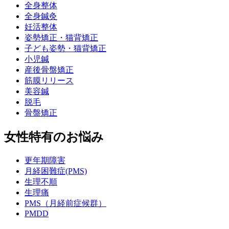
全身整体
全身鍼灸
妊活整体
姿勢矯正・猫背矯正
子ども姿勢・猫背矯正
小児鍼
産後骨盤矯正
筋膜リリース
美容鍼
脱毛
骨盤矯正
女性特有のお悩み
更年期障害
月経困難症(PMS)
生理不順
生理痛
PMS（月経前症候群）
PMDD