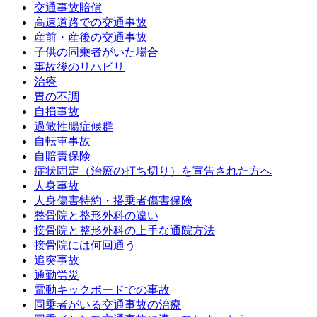
交通事故賠償
高速道路での交通事故
産前・産後の交通事故
子供の同乗者がいた場合
事故後のリハビリ
治療
胃の不調
自損事故
過敏性腸症候群
自転車事故
自賠責保険
症状固定（治療の打ち切り）を宣告された方へ
人身事故
人身傷害特約・搭乗者傷害保険
整骨院と整形外科の違い
接骨院と整形外科の上手な通院方法
接骨院には何回通う
追突事故
通勤労災
電動キックボードでの事故
同乗者がいる交通事故の治療