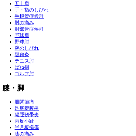
五十肩
手・指のしびれ
手根管症候群
肘の痛み
肘部管症候群
野球肩
野球肘
腕のしびれ
腱鞘炎
テニス肘
ばね指
ゴルフ肘
膝・脚
股関節痛
足底腱膜炎
腸脛靭帯炎
内反小趾
半月板損傷
膝の痛み