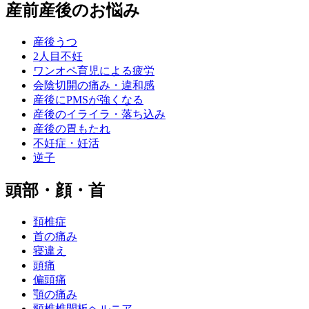
産前産後のお悩み
産後うつ
2人目不妊
ワンオペ育児による疲労
会陰切開の痛み・違和感
産後にPMSが強くなる
産後のイライラ・落ち込み
産後の胃もたれ
不妊症・妊活
逆子
頭部・顔・首
頚椎症
首の痛み
寝違え
頭痛
偏頭痛
顎の痛み
頸椎椎間板ヘルニア