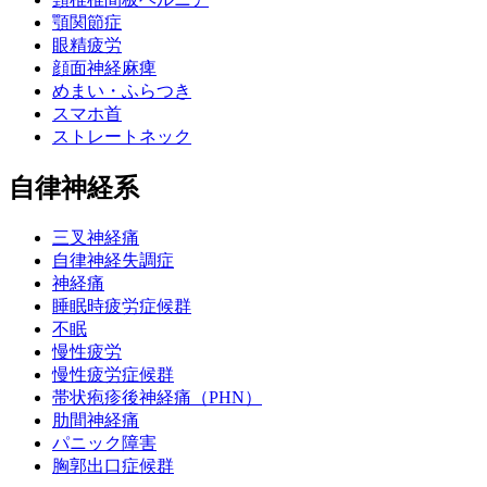
顎関節症
眼精疲労
顔面神経麻痺
めまい・ふらつき
スマホ首
ストレートネック
自律神経系
三叉神経痛
自律神経失調症
神経痛
睡眠時疲労症候群
不眠
慢性疲労
慢性疲労症候群
帯状疱疹後神経痛（PHN）
肋間神経痛
パニック障害
胸郭出口症候群