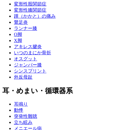
変形性股関節症
変形性膝関節症
踵（かかと）の痛み
鵞足炎
ランナー膝
O脚
X脚
アキレス腱炎
いつのまにか骨折
オスグット
ジャンパー膝
シンスプリント
外反母趾
耳・めまい・循環器系
耳鳴り
動悸
突発性難聴
立ち眩み
メニエール病