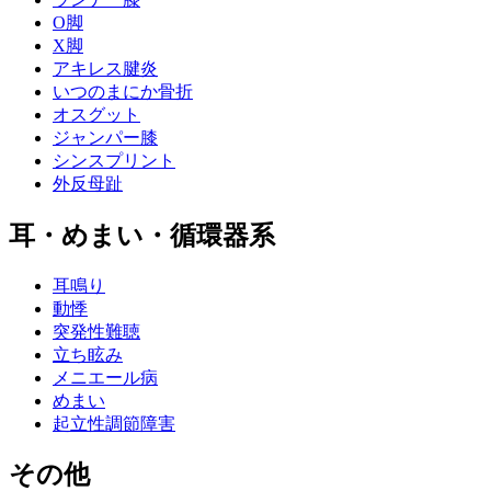
O脚
X脚
アキレス腱炎
いつのまにか骨折
オスグット
ジャンパー膝
シンスプリント
外反母趾
耳・めまい・循環器系
耳鳴り
動悸
突発性難聴
立ち眩み
メニエール病
めまい
起立性調節障害
その他