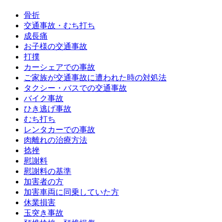
骨折
交通事故・むち打ち
成長痛
お子様の交通事故
打撲
カーシェアでの事故
ご家族が交通事故に遭われた時の対処法
タクシー・バスでの交通事故
バイク事故
ひき逃げ事故
むち打ち
レンタカーでの事故
肉離れの治療方法
捻挫
慰謝料
慰謝料の基準
加害者の方
加害車両に同乗していた方
休業損害
玉突き事故