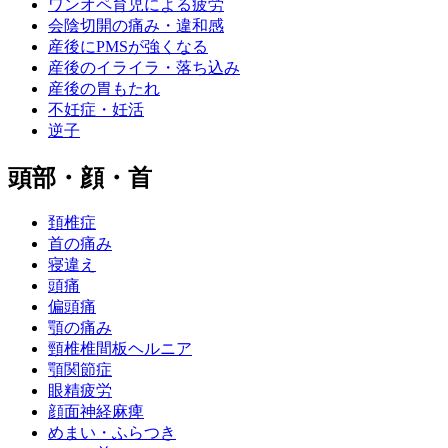
ワンオペ育児による疲労
会陰切開の痛み・違和感
産後にPMSが強くなる
産後のイライラ・落ち込み
産後の胃もたれ
不妊症・妊活
逆子
頭部・顔・首
頚椎症
首の痛み
寝違え
頭痛
偏頭痛
顎の痛み
頸椎椎間板ヘルニア
顎関節症
眼精疲労
顔面神経麻痺
めまい・ふらつき