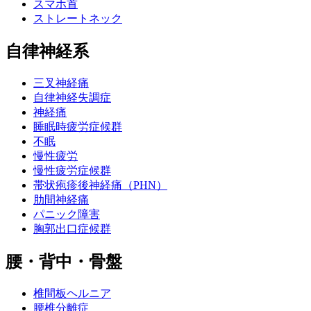
スマホ首
ストレートネック
自律神経系
三叉神経痛
自律神経失調症
神経痛
睡眠時疲労症候群
不眠
慢性疲労
慢性疲労症候群
帯状疱疹後神経痛（PHN）
肋間神経痛
パニック障害
胸郭出口症候群
腰・背中・骨盤
椎間板ヘルニア
腰椎分離症