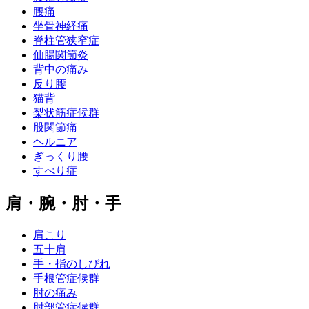
腰痛
坐骨神経痛
脊柱管狭窄症
仙腸関節炎
背中の痛み
反り腰
猫背
梨状筋症候群
股関節痛
ヘルニア
ぎっくり腰
すべり症
肩・腕・肘・手
肩こり
五十肩
手・指のしびれ
手根管症候群
肘の痛み
肘部管症候群