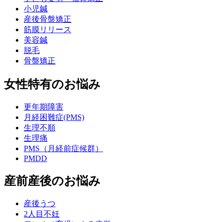
小児鍼
産後骨盤矯正
筋膜リリース
美容鍼
脱毛
骨盤矯正
女性特有のお悩み
更年期障害
月経困難症(PMS)
生理不順
生理痛
PMS（月経前症候群）
PMDD
産前産後のお悩み
産後うつ
2人目不妊