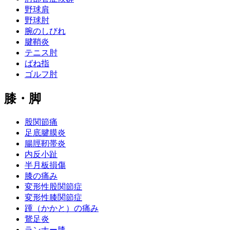
野球肩
野球肘
腕のしびれ
腱鞘炎
テニス肘
ばね指
ゴルフ肘
膝・脚
股関節痛
足底腱膜炎
腸脛靭帯炎
内反小趾
半月板損傷
膝の痛み
変形性股関節症
変形性膝関節症
踵（かかと）の痛み
鵞足炎
ランナー膝