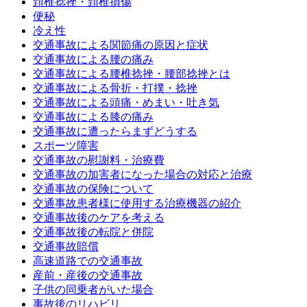
頚椎捻挫・頚椎損傷
便秘
冷え性
交通事故による関節痛の原因と症状
交通事故による腰の痛み
交通事故による腰椎捻挫・腰部捻挫とは
交通事故による骨折・打撲・捻挫
交通事故による頭痛・めまい・吐き気
交通事故による膝の痛み
交通事故に遭ったらまずどうする
スポーツ障害
交通事故の慰謝料・治療費
交通事故の加害者になった場合の対応と治療
交通事故の保険について
交通事故患者様に使用する治療機器の紹介
交通事故後のケアを考える
交通事故後の転院と併院
交通事故賠償
高速道路での交通事故
産前・産後の交通事故
子供の同乗者がいた場合
事故後のリハビリ