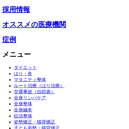
採用情報
オススメの医療機関
症例
メニュー
ダイエット
はり・灸
マタニティ整体
ルート治療（はり治療）
交通事故（自賠責）
全身リンパケア
全身整体
全身鍼灸
妊活整体
姿勢矯正・猫背矯正
子ども姿勢・猫背矯正