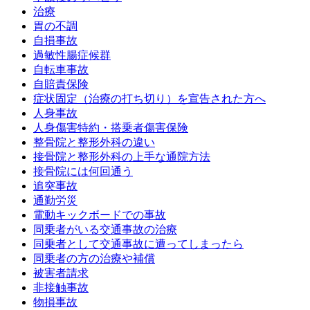
治療
胃の不調
自損事故
過敏性腸症候群
自転車事故
自賠責保険
症状固定（治療の打ち切り）を宣告された方へ
人身事故
人身傷害特約・搭乗者傷害保険
整骨院と整形外科の違い
接骨院と整形外科の上手な通院方法
接骨院には何回通う
追突事故
通勤労災
電動キックボードでの事故
同乗者がいる交通事故の治療
同乗者として交通事故に遭ってしまったら
同乗者の方の治療や補償
被害者請求
非接触事故
物損事故