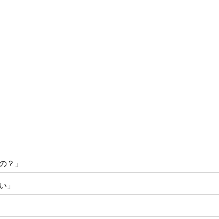
の？」
い」