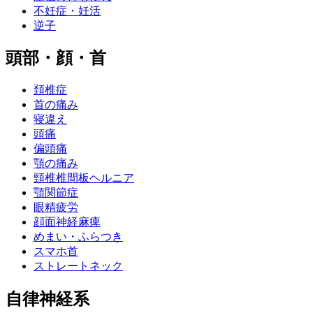
不妊症・妊活
逆子
頭部・顔・首
頚椎症
首の痛み
寝違え
頭痛
偏頭痛
顎の痛み
頸椎椎間板ヘルニア
顎関節症
眼精疲労
顔面神経麻痺
めまい・ふらつき
スマホ首
ストレートネック
自律神経系