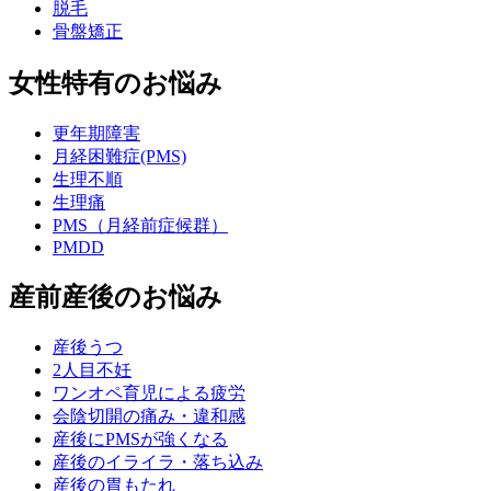
脱毛
骨盤矯正
女性特有のお悩み
更年期障害
月経困難症(PMS)
生理不順
生理痛
PMS（月経前症候群）
PMDD
産前産後のお悩み
産後うつ
2人目不妊
ワンオペ育児による疲労
会陰切開の痛み・違和感
産後にPMSが強くなる
産後のイライラ・落ち込み
産後の胃もたれ