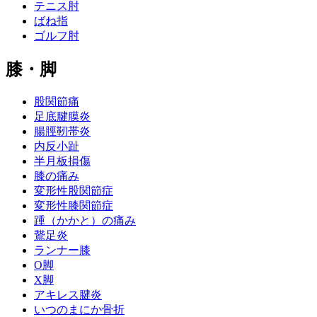
テニス肘
ばね指
ゴルフ肘
膝・脚
股関節痛
足底腱膜炎
腸脛靭帯炎
内反小趾
半月板損傷
膝の痛み
変形性股関節症
変形性膝関節症
踵（かかと）の痛み
鵞足炎
ランナー膝
O脚
X脚
アキレス腱炎
いつのまにか骨折