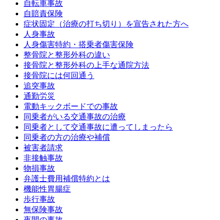
自転車事故
自賠責保険
症状固定（治療の打ち切り）を宣告された方へ
人身事故
人身傷害特約・搭乗者傷害保険
整骨院と整形外科の違い
接骨院と整形外科の上手な通院方法
接骨院には何回通う
追突事故
通勤労災
電動キックボードでの事故
同乗者がいる交通事故の治療
同乗者として交通事故に遭ってしまったら
同乗者の方の治療や補償
被害者請求
非接触事故
物損事故
弁護士費用補償特約とは
機能性胃腸症
歩行事故
無保険事故
夜間の事故