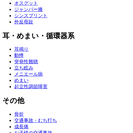
オスグット
ジャンパー膝
シンスプリント
外反母趾
耳・めまい・循環器系
耳鳴り
動悸
突発性難聴
立ち眩み
メニエール病
めまい
起立性調節障害
その他
骨折
交通事故・むち打ち
成長痛
お子様の交通事故