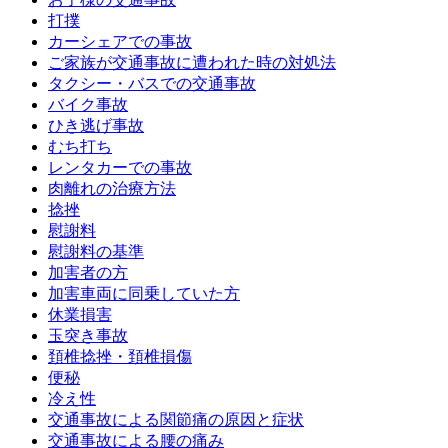
打撲
カーシェアでの事故
ご家族が交通事故に遭われた時の対処法
タクシー・バスでの交通事故
バイク事故
ひき逃げ事故
むち打ち
レンタカーでの事故
肉離れの治療方法
捻挫
慰謝料
慰謝料の基準
加害者の方
加害車両に同乗していた方
休業損害
玉突き事故
頚椎捻挫・頚椎損傷
便秘
冷え性
交通事故による関節痛の原因と症状
交通事故による腰の痛み