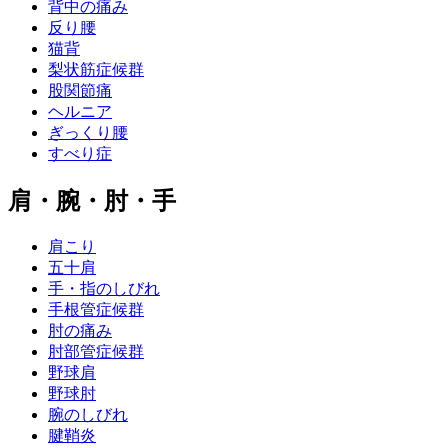
背中の痛み
反り腰
猫背
梨状筋症候群
股関節痛
ヘルニア
ぎっくり腰
すべり症
肩・腕・肘・手
肩こり
五十肩
手・指のしびれ
手根管症候群
肘の痛み
肘部管症候群
野球肩
野球肘
腕のしびれ
腱鞘炎