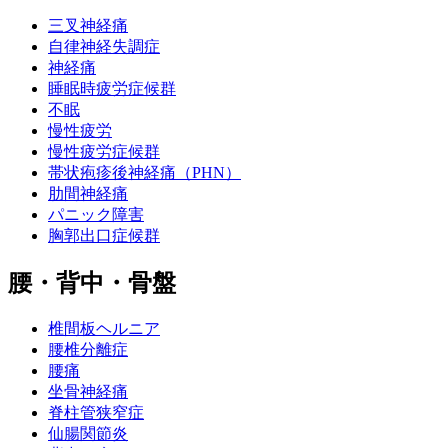
三叉神経痛
自律神経失調症
神経痛
睡眠時疲労症候群
不眠
慢性疲労
慢性疲労症候群
帯状疱疹後神経痛（PHN）
肋間神経痛
パニック障害
胸郭出口症候群
腰・背中・骨盤
椎間板ヘルニア
腰椎分離症
腰痛
坐骨神経痛
脊柱管狭窄症
仙腸関節炎