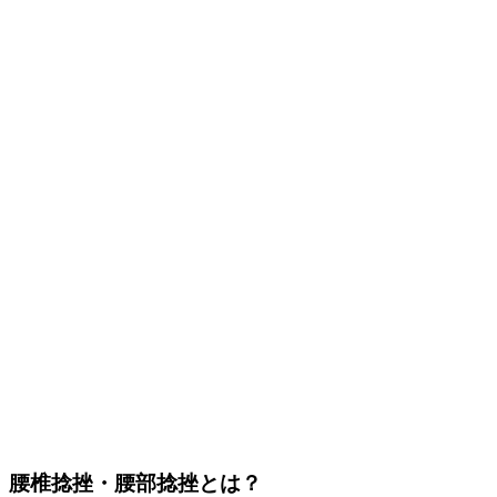
腰椎捻挫・腰部捻挫とは？