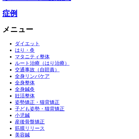
症例
メニュー
ダイエット
はり・灸
マタニティ整体
ルート治療（はり治療）
交通事故（自賠責）
全身リンパケア
全身整体
全身鍼灸
妊活整体
姿勢矯正・猫背矯正
子ども姿勢・猫背矯正
小児鍼
産後骨盤矯正
筋膜リリース
美容鍼