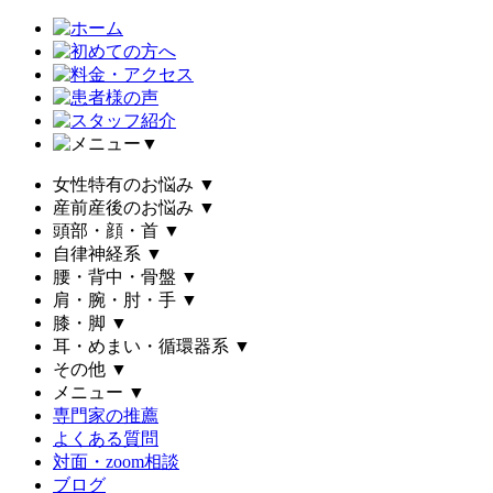
▼
女性特有のお悩み
▼
産前産後のお悩み
▼
頭部・顔・首
▼
自律神経系
▼
腰・背中・骨盤
▼
肩・腕・肘・手
▼
膝・脚
▼
耳・めまい・循環器系
▼
その他
▼
メニュー
▼
専門家の推薦
よくある質問
対面・zoom相談
ブログ