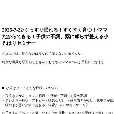
2025-7-22
\ぐっすり眠れる！すくすく育つ！/ママ
だからできる！子供の不調、薬に頼らず整える小
児はりセミナー
小児はりは、刺さないはりなので痛くない、怖くない♡

特別な道具も必要ありません！おうちでママやパパが手軽にできます！
■ 
小児はりってどんな症状にいいの？
・夜泣き／かんしゃく／癇癪 ・便秘・下痢／お腹の不調
・アレルギー症状（アトピー・喘息など） ・落ち着きがない／集中力が続
・寝つきが悪い／すぐ起きる・
猫背/ スマホ首・ゲーム首
お子さまの「ちょっと気になる」その症状、
やさしい小児はりで整えてみま