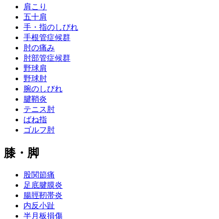
肩こり
五十肩
手・指のしびれ
手根管症候群
肘の痛み
肘部管症候群
野球肩
野球肘
腕のしびれ
腱鞘炎
テニス肘
ばね指
ゴルフ肘
膝・脚
股関節痛
足底腱膜炎
腸脛靭帯炎
内反小趾
半月板損傷