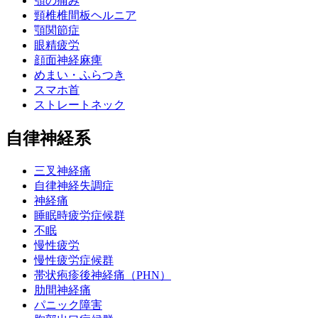
顎の痛み
頸椎椎間板ヘルニア
顎関節症
眼精疲労
顔面神経麻痺
めまい・ふらつき
スマホ首
ストレートネック
自律神経系
三叉神経痛
自律神経失調症
神経痛
睡眠時疲労症候群
不眠
慢性疲労
慢性疲労症候群
帯状疱疹後神経痛（PHN）
肋間神経痛
パニック障害