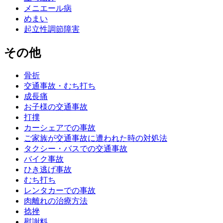
メニエール病
めまい
起立性調節障害
その他
骨折
交通事故・むち打ち
成長痛
お子様の交通事故
打撲
カーシェアでの事故
ご家族が交通事故に遭われた時の対処法
タクシー・バスでの交通事故
バイク事故
ひき逃げ事故
むち打ち
レンタカーでの事故
肉離れの治療方法
捻挫
慰謝料