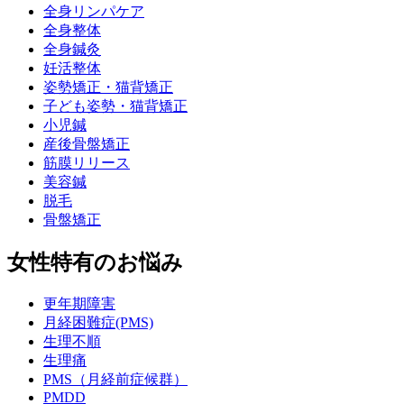
全身リンパケア
全身整体
全身鍼灸
妊活整体
姿勢矯正・猫背矯正
子ども姿勢・猫背矯正
小児鍼
産後骨盤矯正
筋膜リリース
美容鍼
脱毛
骨盤矯正
女性特有のお悩み
更年期障害
月経困難症(PMS)
生理不順
生理痛
PMS（月経前症候群）
PMDD