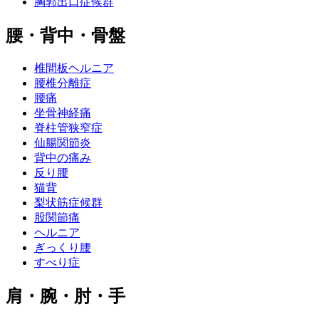
胸郭出口症候群
腰・背中・骨盤
椎間板ヘルニア
腰椎分離症
腰痛
坐骨神経痛
脊柱管狭窄症
仙腸関節炎
背中の痛み
反り腰
猫背
梨状筋症候群
股関節痛
ヘルニア
ぎっくり腰
すべり症
肩・腕・肘・手