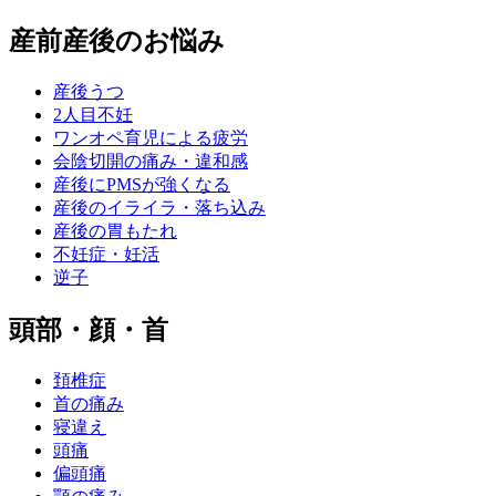
産前産後のお悩み
産後うつ
2人目不妊
ワンオペ育児による疲労
会陰切開の痛み・違和感
産後にPMSが強くなる
産後のイライラ・落ち込み
産後の胃もたれ
不妊症・妊活
逆子
頭部・顔・首
頚椎症
首の痛み
寝違え
頭痛
偏頭痛