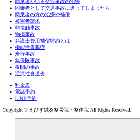
同乗者がいる交通事故の治療
同乗者として交通事故に遭ってしまったら
同乗者の方の治療や補償
被害者請求
非接触事故
物損事故
弁護士費用補償特約とは
機能性胃腸症
歩行事故
無保険事故
夜間の事故
逆流性食道炎
料金表
電話予約
LINE予約
Copyright © えびす鍼灸整骨院・整体院 All Rights Reserved.