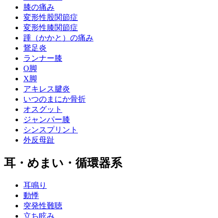
膝の痛み
変形性股関節症
変形性膝関節症
踵（かかと）の痛み
鵞足炎
ランナー膝
O脚
X脚
アキレス腱炎
いつのまにか骨折
オスグット
ジャンパー膝
シンスプリント
外反母趾
耳・めまい・循環器系
耳鳴り
動悸
突発性難聴
立ち眩み