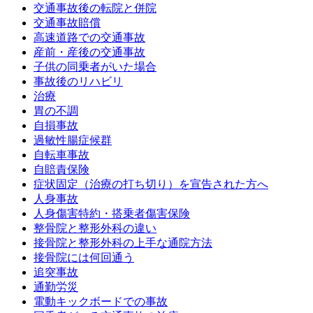
交通事故後の転院と併院
交通事故賠償
高速道路での交通事故
産前・産後の交通事故
子供の同乗者がいた場合
事故後のリハビリ
治療
胃の不調
自損事故
過敏性腸症候群
自転車事故
自賠責保険
症状固定（治療の打ち切り）を宣告された方へ
人身事故
人身傷害特約・搭乗者傷害保険
整骨院と整形外科の違い
接骨院と整形外科の上手な通院方法
接骨院には何回通う
追突事故
通勤労災
電動キックボードでの事故