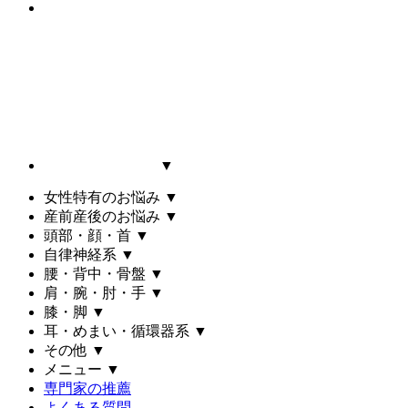
▼
女性特有のお悩み
▼
産前産後のお悩み
▼
頭部・顔・首
▼
自律神経系
▼
腰・背中・骨盤
▼
肩・腕・肘・手
▼
膝・脚
▼
耳・めまい・循環器系
▼
その他
▼
メニュー
▼
専門家の推薦
よくある質問