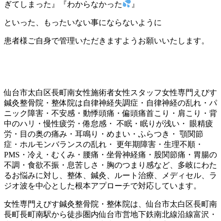
ぎてしまった』『わからなかった
』
といった、もったいない事にならないように
患者様ご自身で管理いただきますようお願いいたします。
仙台市太白区長町南女性施術者女性スタッフ女性専門えびす
鍼灸整骨院・整体院は自律神経失調症・自律神経の乱れ・パ
ニック障害・不安感・動悸頭痛・偏頭痛首こり・肩こり・背
中のハリ・慢性疲労・倦怠感・ 不眠・眠りが浅い・ 眼精疲
労・目の奥の痛み・耳鳴り・めまい・ふらつき・ 顎関節
症・ホルモンバランスの乱れ・ 更年期障害・生理不順・
PMS・冷え・むくみ・腰痛・坐骨神経痛・股関節痛・胃腸の
不調・食欲不振・息苦しさ・胸のつまり感など、多岐にわた
るお悩みに対し、整体、鍼灸、ルート治療、メディセル、ラ
ジオ波を中心とした根本アプローチで対応しています。
女性専門えびす鍼灸整骨院・整体院は、仙台市太白区長町南
長町長町南駅から徒歩圏内仙台市営地下鉄南北線沿線富沢・