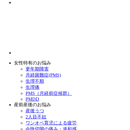
女性特有のお悩み
更年期障害
月経困難症(PMS)
生理不順
生理痛
PMS（月経前症候群）
PMDD
産前産後のお悩み
産後うつ
2人目不妊
ワンオペ育児による疲労
会陰切開の痛み・違和感