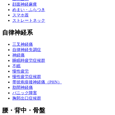
顔面神経麻痺
めまい・ふらつき
スマホ首
ストレートネック
自律神経系
三叉神経痛
自律神経失調症
神経痛
睡眠時疲労症候群
不眠
慢性疲労
慢性疲労症候群
帯状疱疹後神経痛（PHN）
肋間神経痛
パニック障害
胸郭出口症候群
腰・背中・骨盤