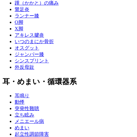
踵（かかと）の痛み
鵞足炎
ランナー膝
O脚
X脚
アキレス腱炎
いつのまにか骨折
オスグット
ジャンパー膝
シンスプリント
外反母趾
耳・めまい・循環器系
耳鳴り
動悸
突発性難聴
立ち眩み
メニエール病
めまい
起立性調節障害