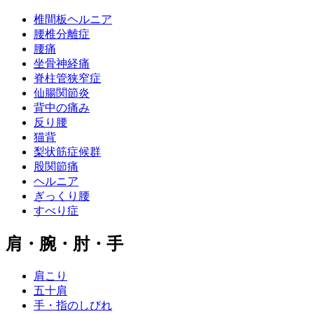
椎間板ヘルニア
腰椎分離症
腰痛
坐骨神経痛
脊柱管狭窄症
仙腸関節炎
背中の痛み
反り腰
猫背
梨状筋症候群
股関節痛
ヘルニア
ぎっくり腰
すべり症
肩・腕・肘・手
肩こり
五十肩
手・指のしびれ