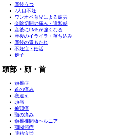
産後うつ
2人目不妊
ワンオペ育児による疲労
会陰切開の痛み・違和感
産後にPMSが強くなる
産後のイライラ・落ち込み
産後の胃もたれ
不妊症・妊活
逆子
頭部・顔・首
頚椎症
首の痛み
寝違え
頭痛
偏頭痛
顎の痛み
頸椎椎間板ヘルニア
顎関節症
眼精疲労