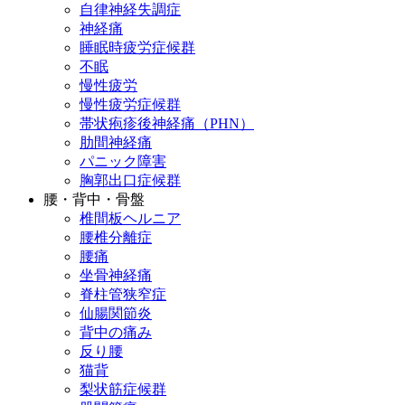
自律神経失調症
神経痛
睡眠時疲労症候群
不眠
慢性疲労
慢性疲労症候群
帯状疱疹後神経痛（PHN）
肋間神経痛
パニック障害
胸郭出口症候群
腰・背中・骨盤
椎間板ヘルニア
腰椎分離症
腰痛
坐骨神経痛
脊柱管狭窄症
仙腸関節炎
背中の痛み
反り腰
猫背
梨状筋症候群