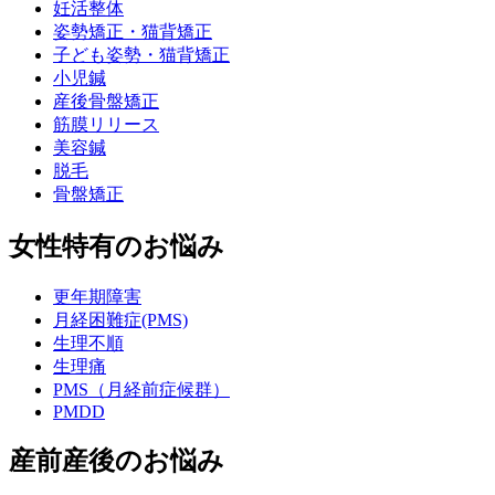
妊活整体
姿勢矯正・猫背矯正
子ども姿勢・猫背矯正
小児鍼
産後骨盤矯正
筋膜リリース
美容鍼
脱毛
骨盤矯正
女性特有のお悩み
更年期障害
月経困難症(PMS)
生理不順
生理痛
PMS（月経前症候群）
PMDD
産前産後のお悩み