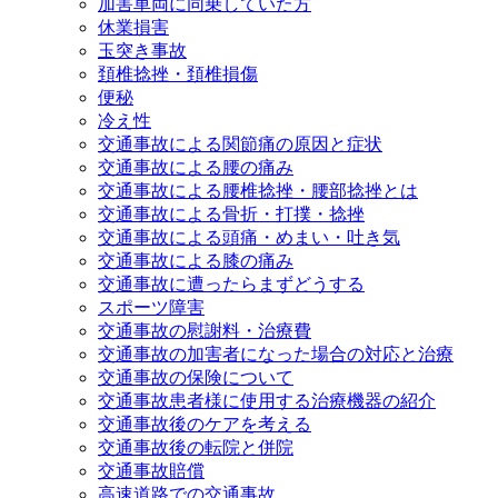
加害車両に同乗していた方
休業損害
玉突き事故
頚椎捻挫・頚椎損傷
便秘
冷え性
交通事故による関節痛の原因と症状
交通事故による腰の痛み
交通事故による腰椎捻挫・腰部捻挫とは
交通事故による骨折・打撲・捻挫
交通事故による頭痛・めまい・吐き気
交通事故による膝の痛み
交通事故に遭ったらまずどうする
スポーツ障害
交通事故の慰謝料・治療費
交通事故の加害者になった場合の対応と治療
交通事故の保険について
交通事故患者様に使用する治療機器の紹介
交通事故後のケアを考える
交通事故後の転院と併院
交通事故賠償
高速道路での交通事故