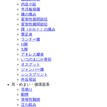
内反小趾
半月板損傷
膝の痛み
変形性股関節症
変形性膝関節症
踵（かかと）の痛み
鵞足炎
ランナー膝
O脚
X脚
アキレス腱炎
いつのまにか骨折
オスグット
ジャンパー膝
シンスプリント
外反母趾
耳・めまい・循環器系
耳鳴り
動悸
突発性難聴
立ち眩み