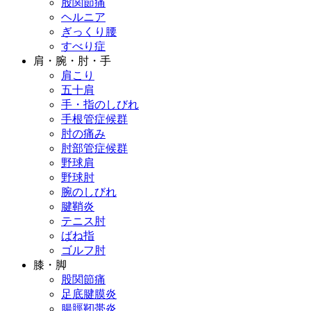
股関節痛
ヘルニア
ぎっくり腰
すべり症
肩・腕・肘・手
肩こり
五十肩
手・指のしびれ
手根管症候群
肘の痛み
肘部管症候群
野球肩
野球肘
腕のしびれ
腱鞘炎
テニス肘
ばね指
ゴルフ肘
膝・脚
股関節痛
足底腱膜炎
腸脛靭帯炎