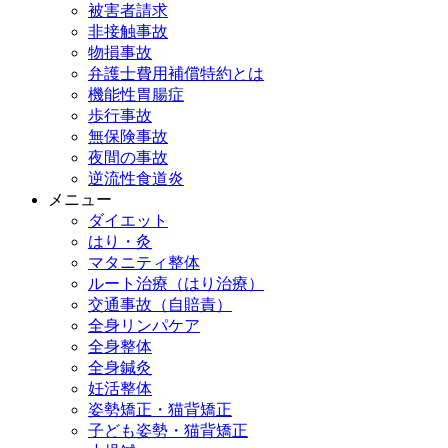
被害者請求
非接触事故
物損事故
弁護士費用補償特約とは
機能性胃腸症
歩行事故
無保険事故
夜間の事故
逆流性食道炎
メニュー
ダイエット
はり・灸
マタニティ整体
ルート治療（はり治療）
交通事故（自賠責）
全身リンパケア
全身整体
全身鍼灸
妊活整体
姿勢矯正・猫背矯正
子ども姿勢・猫背矯正