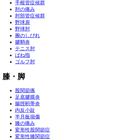
手根管症候群
肘の痛み
肘部管症候群
野球肩
野球肘
腕のしびれ
腱鞘炎
テニス肘
ばね指
ゴルフ肘
膝・脚
股関節痛
足底腱膜炎
腸脛靭帯炎
内反小趾
半月板損傷
膝の痛み
変形性股関節症
変形性膝関節症