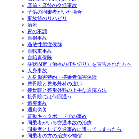
産前・産後の交通事故
子供の同乗者がいた場合
事故後のリハビリ
治療
胃の不調
自損事故
過敏性腸症候群
自転車事故
自賠責保険
症状固定（治療の打ち切り）を宣告された方へ
人身事故
人身傷害特約・搭乗者傷害保険
整骨院と整形外科の違い
接骨院と整形外科の上手な通院方法
接骨院には何回通う
追突事故
通勤労災
電動キックボードでの事故
同乗者がいる交通事故の治療
同乗者として交通事故に遭ってしまったら
同乗者の方の治療や補償