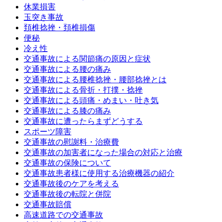
休業損害
玉突き事故
頚椎捻挫・頚椎損傷
便秘
冷え性
交通事故による関節痛の原因と症状
交通事故による腰の痛み
交通事故による腰椎捻挫・腰部捻挫とは
交通事故による骨折・打撲・捻挫
交通事故による頭痛・めまい・吐き気
交通事故による膝の痛み
交通事故に遭ったらまずどうする
スポーツ障害
交通事故の慰謝料・治療費
交通事故の加害者になった場合の対応と治療
交通事故の保険について
交通事故患者様に使用する治療機器の紹介
交通事故後のケアを考える
交通事故後の転院と併院
交通事故賠償
高速道路での交通事故