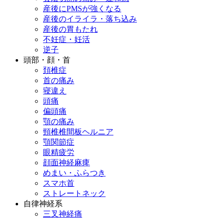
産後にPMSが強くなる
産後のイライラ・落ち込み
産後の胃もたれ
不妊症・妊活
逆子
頭部・顔・首
頚椎症
首の痛み
寝違え
頭痛
偏頭痛
顎の痛み
頸椎椎間板ヘルニア
顎関節症
眼精疲労
顔面神経麻痺
めまい・ふらつき
スマホ首
ストレートネック
自律神経系
三叉神経痛