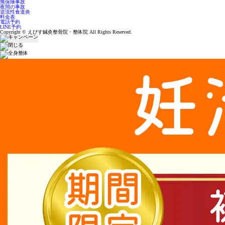
無保険事故
夜間の事故
逆流性食道炎
料金表
電話予約
LINE予約
Copyright © えびす鍼灸整骨院・整体院 All Rights Reserved.