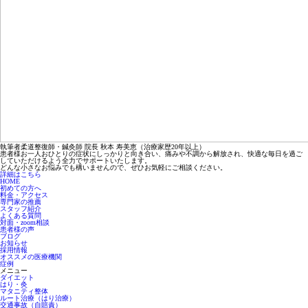
執筆者
柔道整復師・鍼灸師 院長 秋本 寿美恵（治療家歴20年以上）
患者様お一人おひとりの症状にしっかりと向き合い、痛みや不調から解放され、快適な毎日を過ご
していただけるよう全力でサポートいたします。
どんな小さなお悩みでも構いませんので、ぜひお気軽にご相談ください。
詳細はこちら
HOME
初めての方へ
料金・アクセス
専門家の推薦
スタッフ紹介
よくある質問
対面・zoom相談
患者様の声
ブログ
お知らせ
採用情報
オススメの医療機関
症例
メニュー
ダイエット
はり・灸
マタニティ整体
ルート治療（はり治療）
交通事故（自賠責）