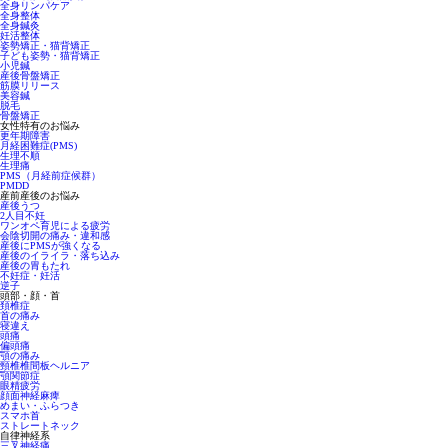
全身リンパケア
全身整体
全身鍼灸
妊活整体
姿勢矯正・猫背矯正
子ども姿勢・猫背矯正
小児鍼
産後骨盤矯正
筋膜リリース
美容鍼
脱毛
骨盤矯正
女性特有のお悩み
更年期障害
月経困難症(PMS)
生理不順
生理痛
PMS（月経前症候群）
PMDD
産前産後のお悩み
産後うつ
2人目不妊
ワンオペ育児による疲労
会陰切開の痛み・違和感
産後にPMSが強くなる
産後のイライラ・落ち込み
産後の胃もたれ
不妊症・妊活
逆子
頭部・顔・首
頚椎症
首の痛み
寝違え
頭痛
偏頭痛
顎の痛み
頸椎椎間板ヘルニア
顎関節症
眼精疲労
顔面神経麻痺
めまい・ふらつき
スマホ首
ストレートネック
自律神経系
三叉神経痛