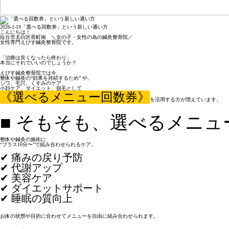
2026-2-19
「選べる回数券」という新しい通い方
こんにちは！

仙台市太白区長町南　＼女の子・女性の為の鍼灸整骨院／

女性専門えびす鍼灸整骨院です。

「治療は良くなったら終わり」

本当にそれでいいのでしょうか？

えびす鍼灸整骨院では今、

整体や鍼灸の“効果を持続するため” や、

シワ、毛穴、くすみのケア、

《選べるメニュー回数券》
を活用する方が増えています。

■ 
そもそも、選べるメニュ
整体や鍼灸の施術に

“プラス10分〜”で組み合わせられるケア。

✔ 痛みの戻り予防
✔ 代謝アップ
✔ 美容ケア
✔ ダイエットサポート
✔ 睡眠の質向上
お体の状態や目的に合わせてメニューを自由に組み合わせられます。
