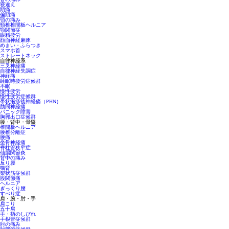
寝違え
頭痛
偏頭痛
顎の痛み
頸椎椎間板ヘルニア
顎関節症
眼精疲労
顔面神経麻痺
めまい・ふらつき
スマホ首
ストレートネック
自律神経系
三叉神経痛
自律神経失調症
神経痛
睡眠時疲労症候群
不眠
慢性疲労
慢性疲労症候群
帯状疱疹後神経痛（PHN）
肋間神経痛
パニック障害
胸郭出口症候群
腰・背中・骨盤
椎間板ヘルニア
腰椎分離症
腰痛
坐骨神経痛
脊柱管狭窄症
仙腸関節炎
背中の痛み
反り腰
猫背
梨状筋症候群
股関節痛
ヘルニア
ぎっくり腰
すべり症
肩・腕・肘・手
肩こり
五十肩
手・指のしびれ
手根管症候群
肘の痛み