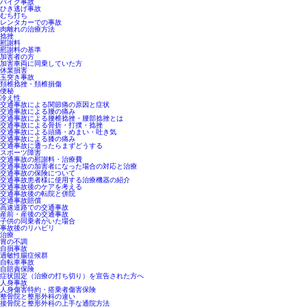
バイク事故
ひき逃げ事故
むち打ち
レンタカーでの事故
肉離れの治療方法
捻挫
慰謝料
慰謝料の基準
加害者の方
加害車両に同乗していた方
休業損害
玉突き事故
頚椎捻挫・頚椎損傷
便秘
冷え性
交通事故による関節痛の原因と症状
交通事故による腰の痛み
交通事故による腰椎捻挫・腰部捻挫とは
交通事故による骨折・打撲・捻挫
交通事故による頭痛・めまい・吐き気
交通事故による膝の痛み
交通事故に遭ったらまずどうする
スポーツ障害
交通事故の慰謝料・治療費
交通事故の加害者になった場合の対応と治療
交通事故の保険について
交通事故患者様に使用する治療機器の紹介
交通事故後のケアを考える
交通事故後の転院と併院
交通事故賠償
高速道路での交通事故
産前・産後の交通事故
子供の同乗者がいた場合
事故後のリハビリ
治療
胃の不調
自損事故
過敏性腸症候群
自転車事故
自賠責保険
症状固定（治療の打ち切り）を宣告された方へ
人身事故
人身傷害特約・搭乗者傷害保険
整骨院と整形外科の違い
接骨院と整形外科の上手な通院方法