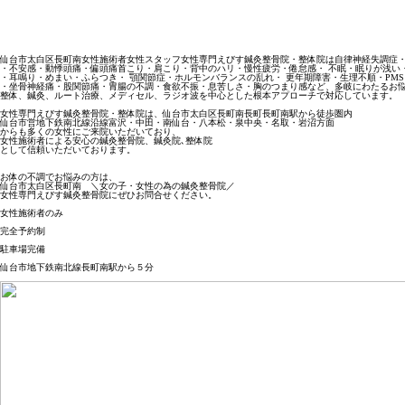
仙台市太白区長町南女性施術者女性スタッフ女性専門えびす鍼灸整骨院・整体院は自律神経失調症・
・不安感・動悸頭痛・偏頭痛首こり・肩こり・背中のハリ・慢性疲労・倦怠感・ 不眠・眠りが浅い・
・耳鳴り・めまい・ふらつき・ 顎関節症・ホルモンバランスの乱れ・ 更年期障害・生理不順・PMS
・坐骨神経痛・股関節痛・胃腸の不調・食欲不振・息苦しさ・胸のつまり感など、多岐にわたるお悩
整体、鍼灸、ルート治療、メディセル、ラジオ波を中心とした根本アプローチで対応しています。

女性専門えびす鍼灸整骨院・整体院は、仙台市太白区長町南長町長町南駅から徒歩圏内

仙台市営地下鉄南北線沿線富沢・中田・南仙台・八本松・泉中央・名取・岩沼方面

からも多くの女性にご来院いただいており、

女性施術者による安心の鍼灸整骨院、鍼灸院､整体院

として信頼いただいております。

お体の不調でお悩みの方は、

仙台市太白区長町南　＼女の子・女性の為の鍼灸整骨院／

女性専門えびす鍼灸整骨院にぜひお問合せください。

女性施術者のみ

完全予約制

駐車場完備

仙台市地下鉄南北線長町南駅から５分
