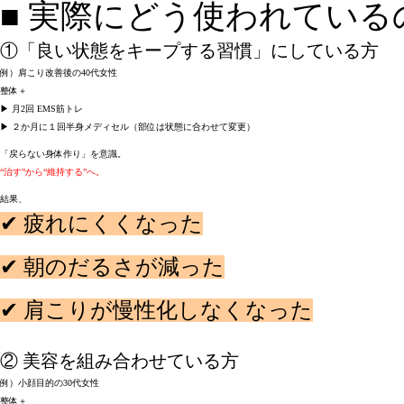
■ 
①
「良い状態をキープする習慣」にしている方
例）肩こり改善後の40代女性

整体＋

▶ 月2回 EMS筋トレ

▶ ２か月に１回半身メディセル（部位は状態に合わせて変更）

「戻らない身体作り」を意識。

“治す”から“維持する”へ。
結果、

✔ 疲れにくくなった

✔ 朝のだるさが減った

✔ 肩こりが慢性化しなくなった

② 
美容を組み合わせている方
例）小顔目的の30代女性

整体＋
