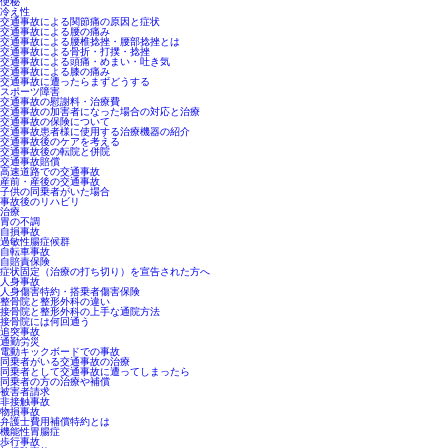
便秘
冷え性
交通事故による関節痛の原因と症状
交通事故による腰の痛み
交通事故による腰椎捻挫・腰部捻挫とは
交通事故による骨折・打撲・捻挫
交通事故による頭痛・めまい・吐き気
交通事故による膝の痛み
交通事故に遭ったらまずどうする
スポーツ障害
交通事故の慰謝料・治療費
交通事故の加害者になった場合の対応と治療
交通事故の保険について
交通事故患者様に使用する治療機器の紹介
交通事故後のケアを考える
交通事故後の転院と併院
交通事故賠償
高速道路での交通事故
産前・産後の交通事故
子供の同乗者がいた場合
事故後のリハビリ
治療
胃の不調
自損事故
過敏性腸症候群
自転車事故
自賠責保険
症状固定（治療の打ち切り）を宣告された方へ
人身事故
人身傷害特約・搭乗者傷害保険
整骨院と整形外科の違い
接骨院と整形外科の上手な通院方法
接骨院には何回通う
追突事故
通勤労災
電動キックボードでの事故
同乗者がいる交通事故の治療
同乗者として交通事故に遭ってしまったら
同乗者の方の治療や補償
被害者請求
非接触事故
物損事故
弁護士費用補償特約とは
機能性胃腸症
歩行事故