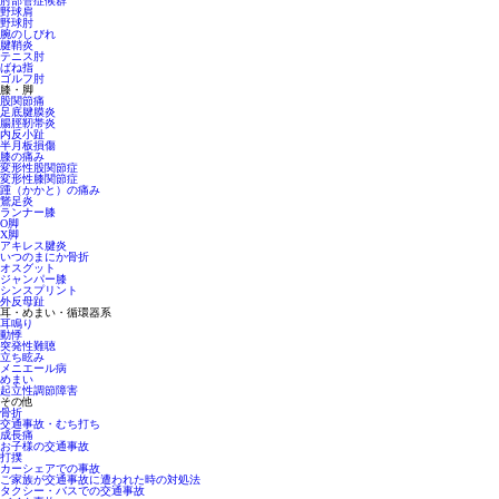
肘部管症候群
野球肩
野球肘
腕のしびれ
腱鞘炎
テニス肘
ばね指
ゴルフ肘
膝・脚
股関節痛
足底腱膜炎
腸脛靭帯炎
内反小趾
半月板損傷
膝の痛み
変形性股関節症
変形性膝関節症
踵（かかと）の痛み
鵞足炎
ランナー膝
O脚
X脚
アキレス腱炎
いつのまにか骨折
オスグット
ジャンパー膝
シンスプリント
外反母趾
耳・めまい・循環器系
耳鳴り
動悸
突発性難聴
立ち眩み
メニエール病
めまい
起立性調節障害
その他
骨折
交通事故・むち打ち
成長痛
お子様の交通事故
打撲
カーシェアでの事故
ご家族が交通事故に遭われた時の対処法
タクシー・バスでの交通事故