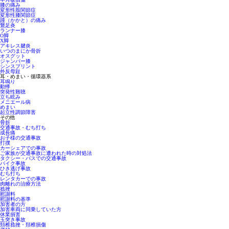
膝の痛み
変形性股関節症
変形性膝関節症
踵（かかと）の痛み
鵞足炎
ランナー膝
O脚
X脚
アキレス腱炎
いつのまにか骨折
オスグット
ジャンパー膝
シンスプリント
外反母趾
耳・めまい・循環器系
耳鳴り
動悸
突発性難聴
立ち眩み
メニエール病
めまい
起立性調節障害
その他
骨折
交通事故・むち打ち
成長痛
お子様の交通事故
打撲
カーシェアでの事故
ご家族が交通事故に遭われた時の対処法
タクシー・バスでの交通事故
バイク事故
ひき逃げ事故
むち打ち
レンタカーでの事故
肉離れの治療方法
捻挫
慰謝料
慰謝料の基準
加害者の方
加害車両に同乗していた方
休業損害
玉突き事故
頚椎捻挫・頚椎損傷