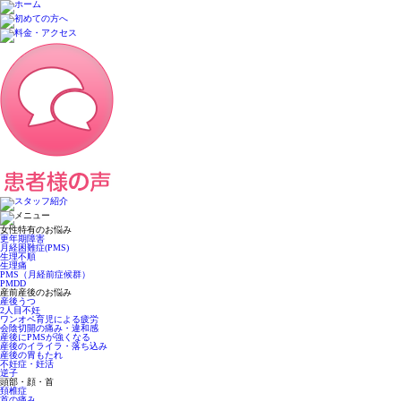
女性特有のお悩み
更年期障害
月経困難症(PMS)
生理不順
生理痛
PMS（月経前症候群）
PMDD
産前産後のお悩み
産後うつ
2人目不妊
ワンオペ育児による疲労
会陰切開の痛み・違和感
産後にPMSが強くなる
産後のイライラ・落ち込み
産後の胃もたれ
不妊症・妊活
逆子
頭部・顔・首
頚椎症
首の痛み