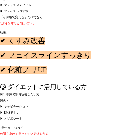
▶ フェイスメディセル

▶ フェイスラジオ波

「その場で変わる」だけでなく

“肌質を育てる”使い方へ。
結果、

✔ くすみ改善

✔ フェイスラインすっきり

✔ 化粧ノリUP

③ 
ダイエットに活用している方
例）本気で体質改善したい方

鍼灸＋

▶ キャビテーション

▶ EMS筋トレ

▶ 耳ツボシート

“痩せる”ではなく

代謝を上げて痩せやすい身体を作る