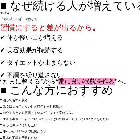
■ 
なぜ続ける人が増えてい
それは…

「その場しのぎ」ではなく

✔ 体が軽い日が増える

✔ 美容効果が持続する

✔ ダイエットが止まらない

✔ 不調を繰り返さない
“たまに整える”から“
常に良い状態を作る
”へ。
■ 
こんな方におすすめ
□ 治ってもすぐ戻る

□ 悪くはなっていないけど何年も同じ状態だ

□ 自分でもケアを頑張っているがイマイチ変わらない

□ 仕事や家事、子育てでいっぱいいっぱいの自分にちょっといいケアをしたい

□ もっとキレイになりたい

□ 痩せたいけど一人では続かない

□ 将来の不調を予防したい
