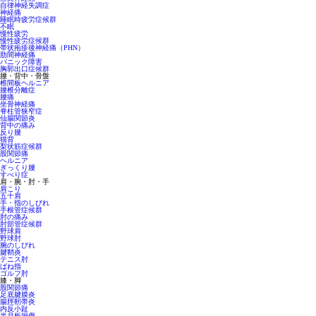
自律神経失調症
神経痛
睡眠時疲労症候群
不眠
慢性疲労
慢性疲労症候群
帯状疱疹後神経痛（PHN）
肋間神経痛
パニック障害
胸郭出口症候群
腰・背中・骨盤
椎間板ヘルニア
腰椎分離症
腰痛
坐骨神経痛
脊柱管狭窄症
仙腸関節炎
背中の痛み
反り腰
猫背
梨状筋症候群
股関節痛
ヘルニア
ぎっくり腰
すべり症
肩・腕・肘・手
肩こり
五十肩
手・指のしびれ
手根管症候群
肘の痛み
肘部管症候群
野球肩
野球肘
腕のしびれ
腱鞘炎
テニス肘
ばね指
ゴルフ肘
膝・脚
股関節痛
足底腱膜炎
腸脛靭帯炎
内反小趾
半月板損傷