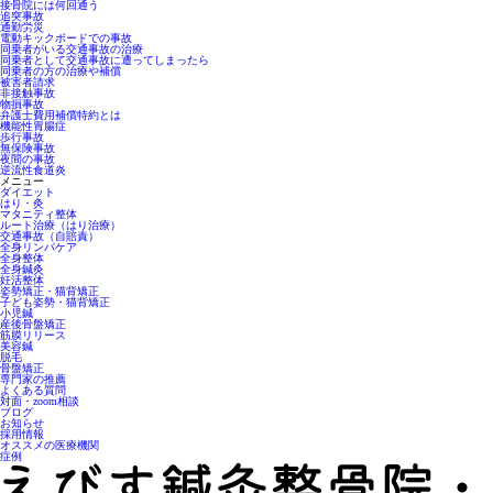
接骨院には何回通う
追突事故
通勤労災
電動キックボードでの事故
同乗者がいる交通事故の治療
同乗者として交通事故に遭ってしまったら
同乗者の方の治療や補償
被害者請求
非接触事故
物損事故
弁護士費用補償特約とは
機能性胃腸症
歩行事故
無保険事故
夜間の事故
逆流性食道炎
メニュー
ダイエット
はり・灸
マタニティ整体
ルート治療（はり治療）
交通事故（自賠責）
全身リンパケア
全身整体
全身鍼灸
妊活整体
姿勢矯正・猫背矯正
子ども姿勢・猫背矯正
小児鍼
産後骨盤矯正
筋膜リリース
美容鍼
脱毛
骨盤矯正
専門家の推薦
よくある質問
対面・zoom相談
ブログ
お知らせ
採用情報
オススメの医療機関
症例