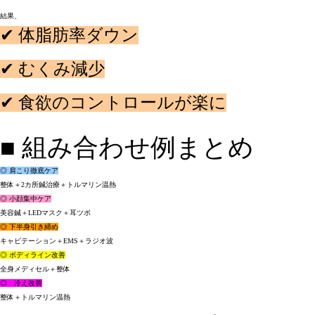
結果、

✔ 体脂肪率ダウン

✔ むくみ減少

✔ 食欲のコントロールが楽に

■ 
◎ 
肩こり徹底ケア
◎ 
小顔集中ケア
◎ 
下半身引き締め
◎ 
ボディライン改善
◎
　冷え改善
整体＋トルマリン温熱
