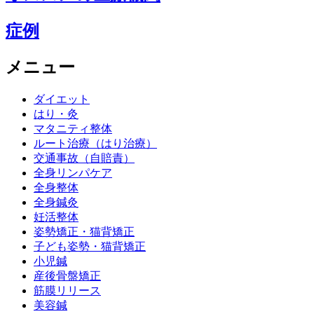
症例
メニュー
ダイエット
はり・灸
マタニティ整体
ルート治療（はり治療）
交通事故（自賠責）
全身リンパケア
全身整体
全身鍼灸
妊活整体
姿勢矯正・猫背矯正
子ども姿勢・猫背矯正
小児鍼
産後骨盤矯正
筋膜リリース
美容鍼