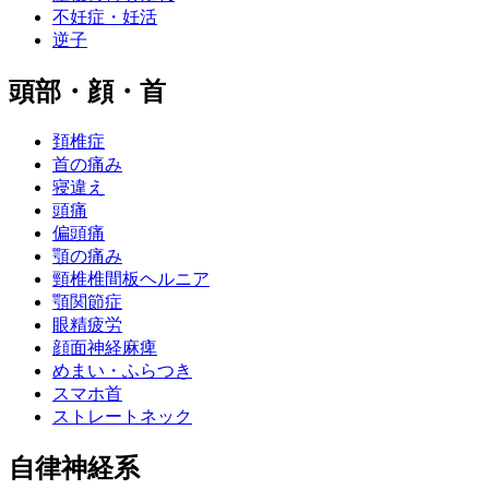
不妊症・妊活
逆子
頭部・顔・首
頚椎症
首の痛み
寝違え
頭痛
偏頭痛
顎の痛み
頸椎椎間板ヘルニア
顎関節症
眼精疲労
顔面神経麻痺
めまい・ふらつき
スマホ首
ストレートネック
自律神経系