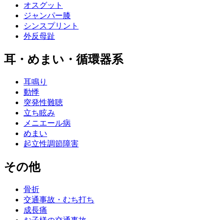
オスグット
ジャンパー膝
シンスプリント
外反母趾
耳・めまい・循環器系
耳鳴り
動悸
突発性難聴
立ち眩み
メニエール病
めまい
起立性調節障害
その他
骨折
交通事故・むち打ち
成長痛