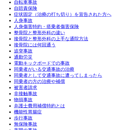
自転車事故
自賠責保険
症状固定（治療の打ち切り）を宣告された方へ
人身事故
人身傷害特約・搭乗者傷害保険
整骨院と整形外科の違い
接骨院と整形外科の上手な通院方法
接骨院には何回通う
追突事故
通勤労災
電動キックボードでの事故
同乗者がいる交通事故の治療
同乗者として交通事故に遭ってしまったら
同乗者の方の治療や補償
被害者請求
非接触事故
物損事故
弁護士費用補償特約とは
機能性胃腸症
歩行事故
無保険事故