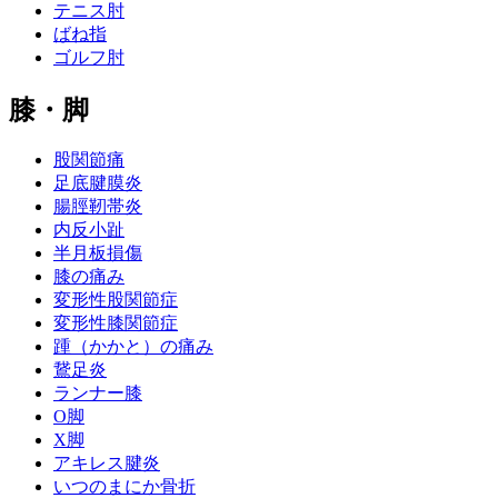
テニス肘
ばね指
ゴルフ肘
膝・脚
股関節痛
足底腱膜炎
腸脛靭帯炎
内反小趾
半月板損傷
膝の痛み
変形性股関節症
変形性膝関節症
踵（かかと）の痛み
鵞足炎
ランナー膝
O脚
X脚
アキレス腱炎
いつのまにか骨折