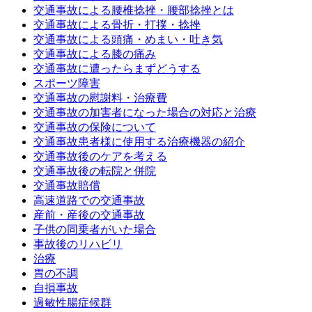
交通事故による腰椎捻挫・腰部捻挫とは
交通事故による骨折・打撲・捻挫
交通事故による頭痛・めまい・吐き気
交通事故による膝の痛み
交通事故に遭ったらまずどうする
スポーツ障害
交通事故の慰謝料・治療費
交通事故の加害者になった場合の対応と治療
交通事故の保険について
交通事故患者様に使用する治療機器の紹介
交通事故後のケアを考える
交通事故後の転院と併院
交通事故賠償
高速道路での交通事故
産前・産後の交通事故
子供の同乗者がいた場合
事故後のリハビリ
治療
胃の不調
自損事故
過敏性腸症候群