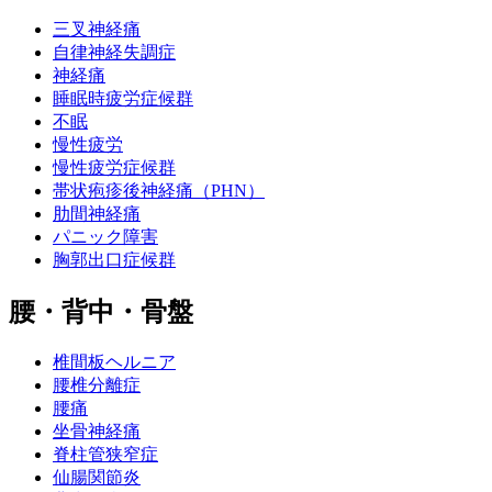
三叉神経痛
自律神経失調症
神経痛
睡眠時疲労症候群
不眠
慢性疲労
慢性疲労症候群
帯状疱疹後神経痛（PHN）
肋間神経痛
パニック障害
胸郭出口症候群
腰・背中・骨盤
椎間板ヘルニア
腰椎分離症
腰痛
坐骨神経痛
脊柱管狭窄症
仙腸関節炎