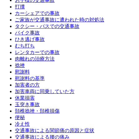
お子様の交通事故
打撲
カーシェアでの事故
ご家族が交通事故に遭われた時の対処法
タクシー・バスでの交通事故
バイク事故
ひき逃げ事故
むち打ち
レンタカーでの事故
肉離れの治療方法
捻挫
慰謝料
慰謝料の基準
加害者の方
加害車両に同乗していた方
休業損害
玉突き事故
頚椎捻挫・頚椎損傷
便秘
冷え性
交通事故による関節痛の原因と症状
交通事故による腰の痛み