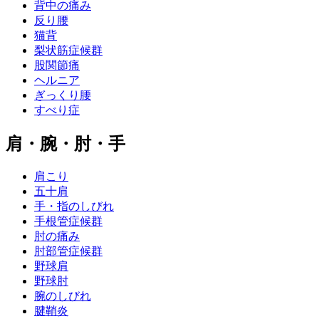
背中の痛み
反り腰
猫背
梨状筋症候群
股関節痛
ヘルニア
ぎっくり腰
すべり症
肩・腕・肘・手
肩こり
五十肩
手・指のしびれ
手根管症候群
肘の痛み
肘部管症候群
野球肩
野球肘
腕のしびれ
腱鞘炎