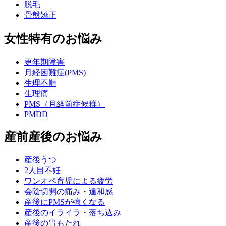
脱毛
骨盤矯正
女性特有のお悩み
更年期障害
月経困難症(PMS)
生理不順
生理痛
PMS（月経前症候群）
PMDD
産前産後のお悩み
産後うつ
2人目不妊
ワンオペ育児による疲労
会陰切開の痛み・違和感
産後にPMSが強くなる
産後のイライラ・落ち込み
産後の胃もたれ