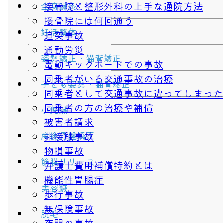
接骨院と整形外科の上手な通院方法
全身鍼灸
接骨院には何回通う
妊活整体
追突事故
通勤労災
姿勢矯正・猫背矯正
電動キックボードでの事故
同乗者がいる交通事故の治療
子ども姿勢・猫背矯正
同乗者として交通事故に遭ってしまった
同乗者の方の治療や補償
小児鍼
被害者請求
産後骨盤矯正
非接触事故
物損事故
筋膜リリース
弁護士費用補償特約とは
機能性胃腸症
美容鍼
歩行事故
無保険事故
脱毛
夜間の事故