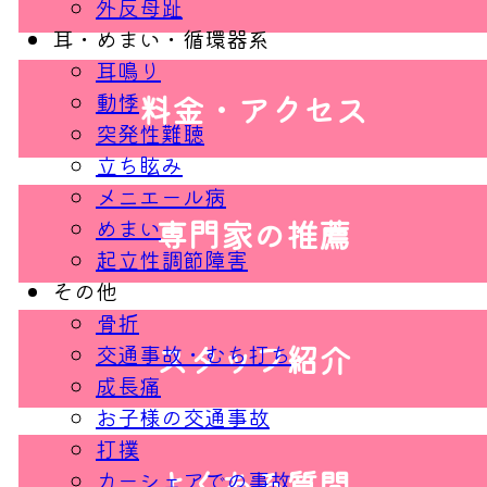
外反母趾
耳・めまい・循環器系
耳鳴り
料金・アクセス
動悸
突発性難聴
立ち眩み
メニエール病
専門家の推薦
めまい
起立性調節障害
その他
骨折
スタッフ紹介
交通事故・むち打ち
成長痛
お子様の交通事故
打撲
よくある質問
カーシェアでの事故