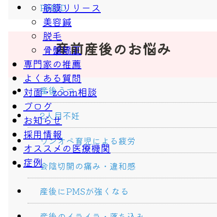
筋膜リリース
PMDD
美容鍼
脱毛
産前産後のお悩み
骨盤矯正
専門家の推薦
よくある質問
産後うつ
対面・zoom相談
ブログ
2人目不妊
お知らせ
採用情報
ワンオペ育児による疲労
オススメの医療機関
症例
会陰切開の痛み・違和感
産後にPMSが強くなる
産後のイライラ・落ち込み