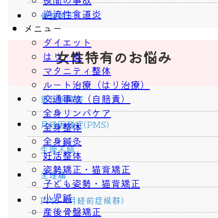
逆流性食道炎
骨盤矯正
メニュー
ダイエット
女性特有のお悩み
はり・灸
マタニティ整体
ルート治療（はり治療）
交通事故（自賠責）
更年期障害
全身リンパケア
月経困難症(PMS)
全身整体
全身鍼灸
生理不順
妊活整体
姿勢矯正・猫背矯正
生理痛
子ども姿勢・猫背矯正
小児鍼
PMS（月経前症候群）
産後骨盤矯正