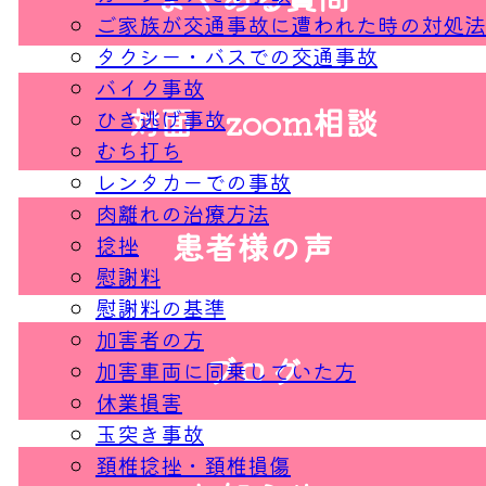
ご家族が交通事故に遭われた時の対処法
タクシー・バスでの交通事故
バイク事故
対面・zoom相談
ひき逃げ事故
むち打ち
レンタカーでの事故
肉離れの治療方法
患者様の声
捻挫
慰謝料
慰謝料の基準
加害者の方
ブログ
加害車両に同乗していた方
休業損害
玉突き事故
頚椎捻挫・頚椎損傷