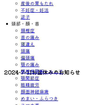
産後の胃もたれ
不妊症・妊活
逆子
頭部・顔・首
頚椎症
首の痛み
寝違え
頭痛
偏頭痛
顎の痛み
頸椎椎間板ヘルニア
2024-7-11
お盆休みのお知らせ
顎関節症
眼精疲労
顔面神経麻痺
めまい・ふらつき