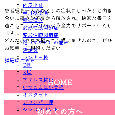
内反小趾
患者様お一人おひとりの症状にしっかりと向き
半月板損傷
合い、痛みや不調から解放され、快適な毎日を
膝の痛み
過ごしていただけるよう全力でサポートいたし
変形性股関節症
ます。
変形性膝関節症
どんな小さなお悩みでも構いませんので、ぜひ
踵（かかと）の痛み
お気軽にご相談ください。
鵞足炎
ランナー膝
詳細はこちら
O脚
X脚
アキレス腱炎
HOME
いつのまにか骨折
オスグット
ジャンパー膝
シンスプリント
初めての方へ