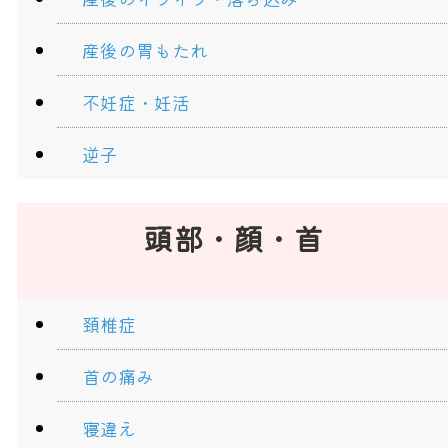
産後の胃もたれ
不妊症・妊活
逆子
頭部・顔・首
頚椎症
首の痛み
寝違え