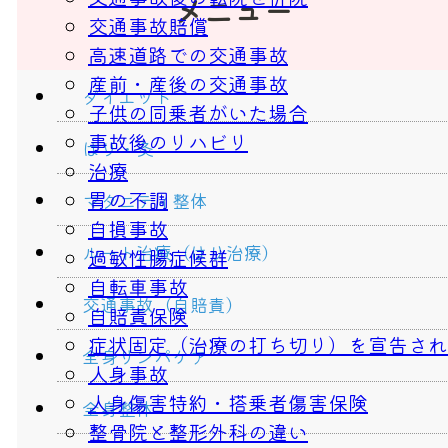
メニュー
交通事故賠償
高速道路での交通事故
産前・産後の交通事故
ダイエット
子供の同乗者がいた場合
事故後のリハビリ
はり・灸
治療
胃の不調
マタニティ整体
自損事故
ルート治療（はり治療）
過敏性腸症候群
自転車事故
交通事故（自賠責）
自賠責保険
症状固定（治療の打ち切り）を宣告され
全身リンパケア
人身事故
人身傷害特約・搭乗者傷害保険
全身整体
整骨院と整形外科の違い