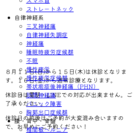
スマホ首
ストレートネック
自律神経系
三叉神経痛
自律神経失調症
神経痛
睡眠時疲労症候群
不眠
慢性疲労
８月１１日(日)から１５日(木)は休診となりま
慢性疲労症候群
す。１６日(金)から通常診療となります。
帯状疱疹後神経痛（PHN）
休診日は電話・LINEでの対応が出来ません。ご
肋間神経痛
了承ください。
パニック障害
胸郭出口症候群
休診日の前後はご予約が大変混み合いますの
腰・背中・骨盤
で、お早めにご予約ください！
椎間板ヘルニア