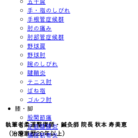
五十肩
手・指のしびれ
手根管症候群
肘の痛み
肘部管症候群
野球肩
野球肘
腕のしびれ
腱鞘炎
テニス肘
ばね指
ゴルフ肘
膝・脚
股関節痛
執筆者
柔道整復師・鍼灸師 院長 秋本 寿美恵
足底腱膜炎
（治療家歴20年以上）
腸脛靭帯炎