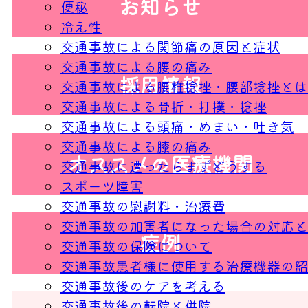
お知らせ
便秘
冷え性
交通事故による関節痛の原因と症状
交通事故による腰の痛み
採用情報
交通事故による腰椎捻挫・腰部捻挫とは
交通事故による骨折・打撲・捻挫
交通事故による頭痛・めまい・吐き気
交通事故による膝の痛み
オススメの医療機関
交通事故に遭ったらまずどうする
スポーツ障害
交通事故の慰謝料・治療費
交通事故の加害者になった場合の対応と
症例
交通事故の保険について
交通事故患者様に使用する治療機器の紹
交通事故後のケアを考える
交通事故後の転院と併院