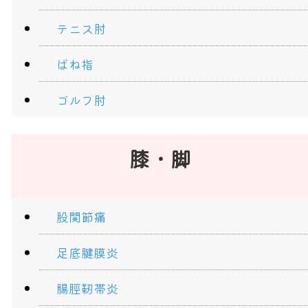
テニス肘
ばね指
ゴルフ肘
膝・脚
股関節痛
足底腱膜炎
腸脛靭帯炎