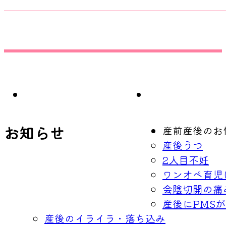
お知らせ
産前産後のお
産後うつ
2人目不妊
ワンオペ育児
会陰切開の痛
産後にPMS
産後のイライラ・落ち込み