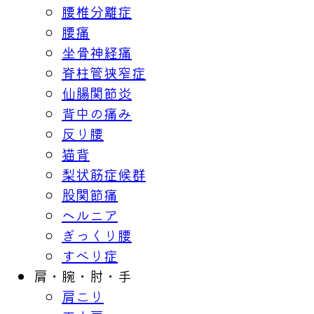
腰椎分離症
腰痛
坐骨神経痛
脊柱管狭窄症
仙腸関節炎
背中の痛み
反り腰
猫背
梨状筋症候群
股関節痛
ヘルニア
ぎっくり腰
すべり症
肩・腕・肘・手
肩こり