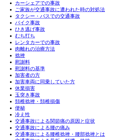
カーシェアでの事故
ご家族が交通事故に遭われた時の対処法
タクシー・バスでの交通事故
バイク事故
ひき逃げ事故
むち打ち
レンタカーでの事故
肉離れの治療方法
捻挫
慰謝料
慰謝料の基準
加害者の方
加害車両に同乗していた方
休業損害
玉突き事故
頚椎捻挫・頚椎損傷
便秘
冷え性
交通事故による関節痛の原因と症状
交通事故による腰の痛み
交通事故による腰椎捻挫・腰部捻挫とは