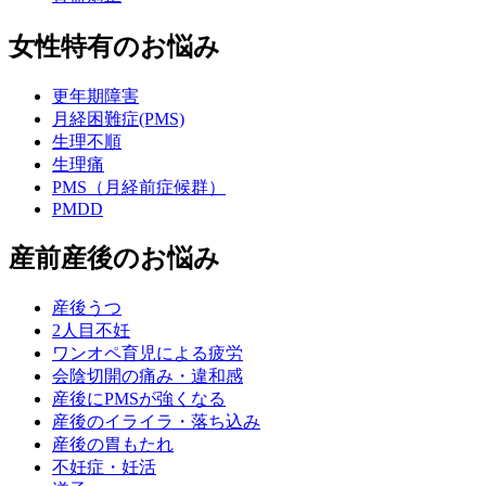
女性特有のお悩み
更年期障害
月経困難症(PMS)
生理不順
生理痛
PMS（月経前症候群）
PMDD
産前産後のお悩み
産後うつ
2人目不妊
ワンオペ育児による疲労
会陰切開の痛み・違和感
産後にPMSが強くなる
産後のイライラ・落ち込み
産後の胃もたれ
不妊症・妊活