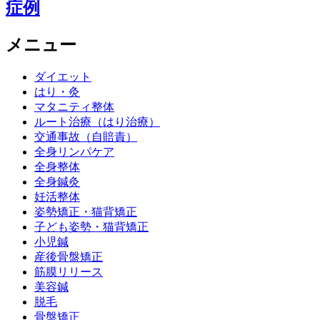
症例
メニュー
ダイエット
はり・灸
マタニティ整体
ルート治療（はり治療）
交通事故（自賠責）
全身リンパケア
全身整体
全身鍼灸
妊活整体
姿勢矯正・猫背矯正
子ども姿勢・猫背矯正
小児鍼
産後骨盤矯正
筋膜リリース
美容鍼
脱毛
骨盤矯正