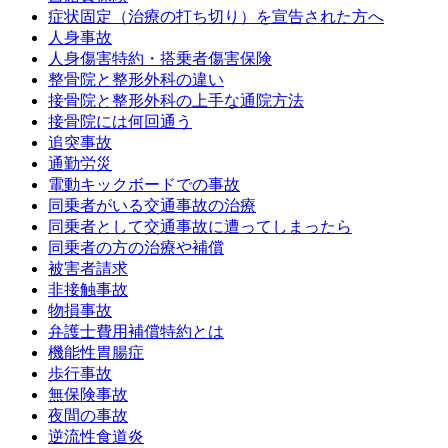
症状固定（治療の打ち切り）を宣告された方へ
人身事故
人身傷害特約・搭乗者傷害保険
整骨院と整形外科の違い
接骨院と整形外科の上手な通院方法
接骨院には何回通う
追突事故
通勤労災
電動キックボードでの事故
同乗者がいる交通事故の治療
同乗者として交通事故に遭ってしまったら
同乗者の方の治療や補償
被害者請求
非接触事故
物損事故
弁護士費用補償特約とは
機能性胃腸症
歩行事故
無保険事故
夜間の事故
逆流性食道炎