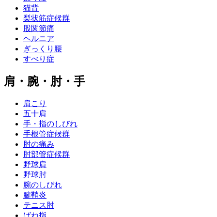
猫背
梨状筋症候群
股関節痛
ヘルニア
ぎっくり腰
すべり症
肩・腕・肘・手
肩こり
五十肩
手・指のしびれ
手根管症候群
肘の痛み
肘部管症候群
野球肩
野球肘
腕のしびれ
腱鞘炎
テニス肘
ばね指