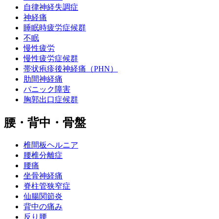
自律神経失調症
神経痛
睡眠時疲労症候群
不眠
慢性疲労
慢性疲労症候群
帯状疱疹後神経痛（PHN）
肋間神経痛
パニック障害
胸郭出口症候群
腰・背中・骨盤
椎間板ヘルニア
腰椎分離症
腰痛
坐骨神経痛
脊柱管狭窄症
仙腸関節炎
背中の痛み
反り腰