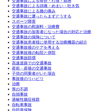
交通事故による骨折・打撲・捻挫
交通事故による頭痛・めまい・吐き気
交通事故による膝の痛み
交通事故に遭ったらまずどうする
スポーツ障害
交通事故の慰謝料・治療費
交通事故の加害者になった場合の対応と治療
交通事故の保険について
交通事故患者様に使用する治療機器の紹介
交通事故後のケアを考える
交通事故後の転院と併院
交通事故賠償
高速道路での交通事故
産前・産後の交通事故
子供の同乗者がいた場合
事故後のリハビリ
治療
胃の不調
自損事故
過敏性腸症候群
自転車事故
自賠責保険