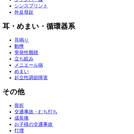
シンスプリント
外反母趾
耳・めまい・循環器系
耳鳴り
動悸
突発性難聴
立ち眩み
メニエール病
めまい
起立性調節障害
その他
骨折
交通事故・むち打ち
成長痛
お子様の交通事故
打撲