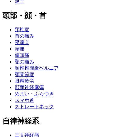
逆子
頭部・顔・首
頚椎症
首の痛み
寝違え
頭痛
偏頭痛
顎の痛み
頸椎椎間板ヘルニア
顎関節症
眼精疲労
顔面神経麻痺
めまい・ふらつき
スマホ首
ストレートネック
自律神経系
三叉神経痛