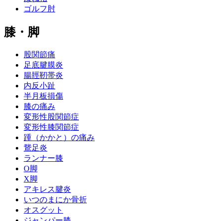
ゴルフ肘
膝・脚
股関節痛
足底腱膜炎
腸脛靭帯炎
内反小趾
半月板損傷
膝の痛み
変形性股関節症
変形性膝関節症
踵（かかと）の痛み
鵞足炎
ランナー膝
O脚
X脚
アキレス腱炎
いつのまにか骨折
オスグット
ジャンパー膝