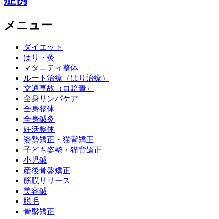
メニュー
ダイエット
はり・灸
マタニティ整体
ルート治療（はり治療）
交通事故（自賠責）
全身リンパケア
全身整体
全身鍼灸
妊活整体
姿勢矯正・猫背矯正
子ども姿勢・猫背矯正
小児鍼
産後骨盤矯正
筋膜リリース
美容鍼
脱毛
骨盤矯正