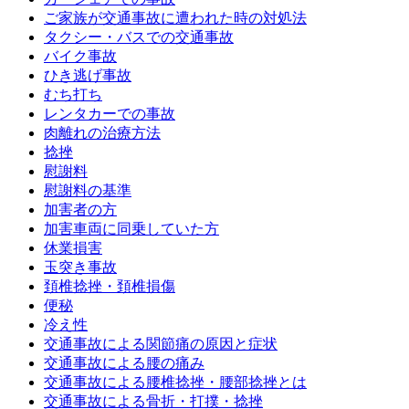
ご家族が交通事故に遭われた時の対処法
タクシー・バスでの交通事故
バイク事故
ひき逃げ事故
むち打ち
レンタカーでの事故
肉離れの治療方法
捻挫
慰謝料
慰謝料の基準
加害者の方
加害車両に同乗していた方
休業損害
玉突き事故
頚椎捻挫・頚椎損傷
便秘
冷え性
交通事故による関節痛の原因と症状
交通事故による腰の痛み
交通事故による腰椎捻挫・腰部捻挫とは
交通事故による骨折・打撲・捻挫