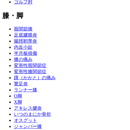
ゴルフ肘
膝・脚
股関節痛
足底腱膜炎
腸脛靭帯炎
内反小趾
半月板損傷
膝の痛み
変形性股関節症
変形性膝関節症
踵（かかと）の痛み
鵞足炎
ランナー膝
O脚
X脚
アキレス腱炎
いつのまにか骨折
オスグット
ジャンパー膝