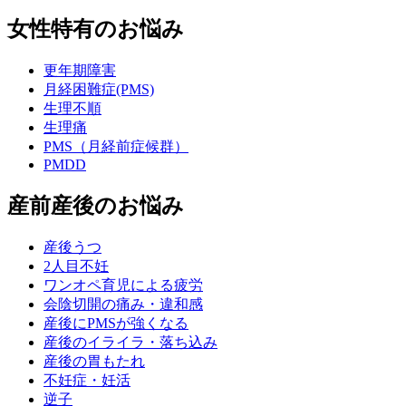
女性特有のお悩み
更年期障害
月経困難症(PMS)
生理不順
生理痛
PMS（月経前症候群）
PMDD
産前産後のお悩み
産後うつ
2人目不妊
ワンオペ育児による疲労
会陰切開の痛み・違和感
産後にPMSが強くなる
産後のイライラ・落ち込み
産後の胃もたれ
不妊症・妊活
逆子