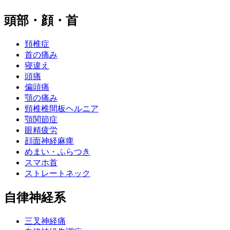
頭部・顔・首
頚椎症
首の痛み
寝違え
頭痛
偏頭痛
顎の痛み
頸椎椎間板ヘルニア
顎関節症
眼精疲労
顔面神経麻痺
めまい・ふらつき
スマホ首
ストレートネック
自律神経系
三叉神経痛