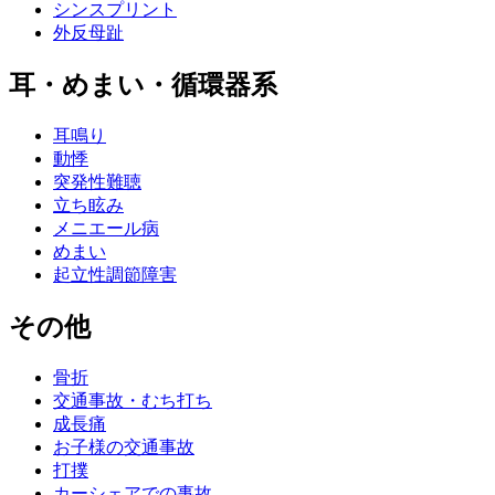
シンスプリント
外反母趾
耳・めまい・循環器系
耳鳴り
動悸
突発性難聴
立ち眩み
メニエール病
めまい
起立性調節障害
その他
骨折
交通事故・むち打ち
成長痛
お子様の交通事故
打撲
カーシェアでの事故