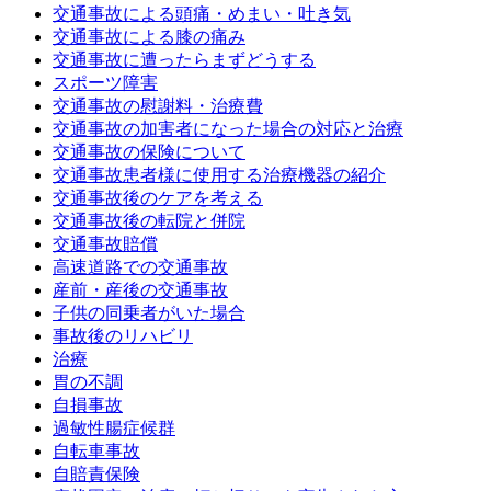
交通事故による頭痛・めまい・吐き気
交通事故による膝の痛み
交通事故に遭ったらまずどうする
スポーツ障害
交通事故の慰謝料・治療費
交通事故の加害者になった場合の対応と治療
交通事故の保険について
交通事故患者様に使用する治療機器の紹介
交通事故後のケアを考える
交通事故後の転院と併院
交通事故賠償
高速道路での交通事故
産前・産後の交通事故
子供の同乗者がいた場合
事故後のリハビリ
治療
胃の不調
自損事故
過敏性腸症候群
自転車事故
自賠責保険