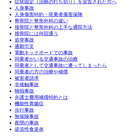
症状固定（治療の打ち切り）を宣告された方へ
人身事故
人身傷害特約・搭乗者傷害保険
整骨院と整形外科の違い
接骨院と整形外科の上手な通院方法
接骨院には何回通う
追突事故
通勤労災
電動キックボードでの事故
同乗者がいる交通事故の治療
同乗者として交通事故に遭ってしまったら
同乗者の方の治療や補償
被害者請求
非接触事故
物損事故
弁護士費用補償特約とは
機能性胃腸症
歩行事故
無保険事故
夜間の事故
逆流性食道炎