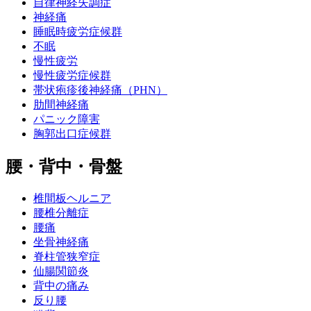
自律神経失調症
神経痛
睡眠時疲労症候群
不眠
慢性疲労
慢性疲労症候群
帯状疱疹後神経痛（PHN）
肋間神経痛
パニック障害
胸郭出口症候群
腰・背中・骨盤
椎間板ヘルニア
腰椎分離症
腰痛
坐骨神経痛
脊柱管狭窄症
仙腸関節炎
背中の痛み
反り腰