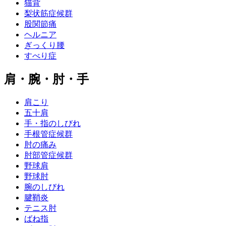
猫背
梨状筋症候群
股関節痛
ヘルニア
ぎっくり腰
すべり症
肩・腕・肘・手
肩こり
五十肩
手・指のしびれ
手根管症候群
肘の痛み
肘部管症候群
野球肩
野球肘
腕のしびれ
腱鞘炎
テニス肘
ばね指