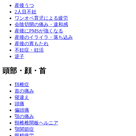
産後うつ
2人目不妊
ワンオペ育児による疲労
会陰切開の痛み・違和感
産後にPMSが強くなる
産後のイライラ・落ち込み
産後の胃もたれ
不妊症・妊活
逆子
頭部・顔・首
頚椎症
首の痛み
寝違え
頭痛
偏頭痛
顎の痛み
頸椎椎間板ヘルニア
顎関節症
眼精疲労