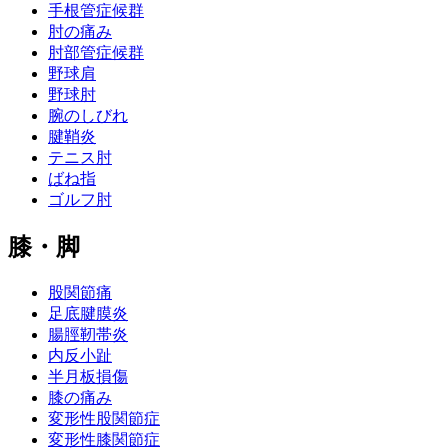
手根管症候群
肘の痛み
肘部管症候群
野球肩
野球肘
腕のしびれ
腱鞘炎
テニス肘
ばね指
ゴルフ肘
膝・脚
股関節痛
足底腱膜炎
腸脛靭帯炎
内反小趾
半月板損傷
膝の痛み
変形性股関節症
変形性膝関節症