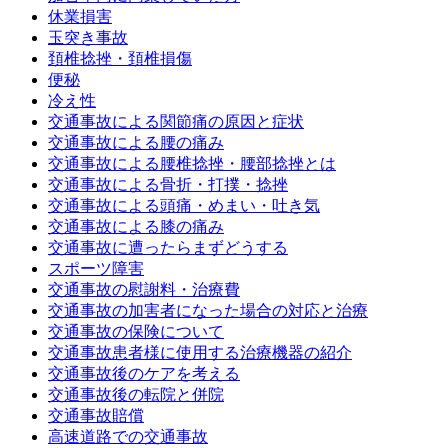
休業損害
玉突き事故
頚椎捻挫・頚椎損傷
便秘
冷え性
交通事故による関節痛の原因と症状
交通事故による腰の痛み
交通事故による腰椎捻挫・腰部捻挫とは
交通事故による骨折・打撲・捻挫
交通事故による頭痛・めまい・吐き気
交通事故による膝の痛み
交通事故に遭ったらまずどうする
スポーツ障害
交通事故の慰謝料・治療費
交通事故の加害者になった場合の対応と治療
交通事故の保険について
交通事故患者様に使用する治療機器の紹介
交通事故後のケアを考える
交通事故後の転院と併院
交通事故賠償
高速道路での交通事故