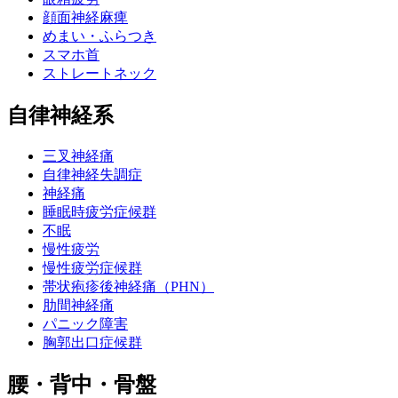
顔面神経麻痺
めまい・ふらつき
スマホ首
ストレートネック
自律神経系
三叉神経痛
自律神経失調症
神経痛
睡眠時疲労症候群
不眠
慢性疲労
慢性疲労症候群
帯状疱疹後神経痛（PHN）
肋間神経痛
パニック障害
胸郭出口症候群
腰・背中・骨盤