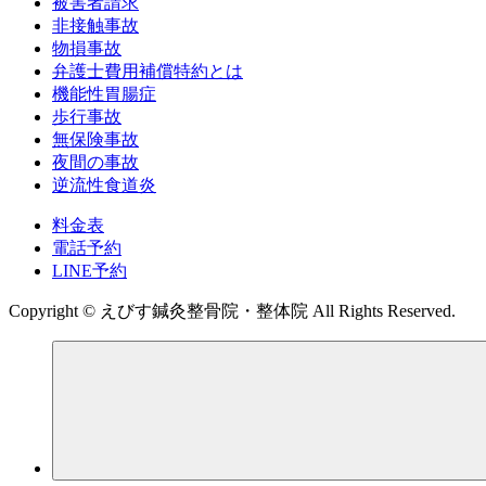
被害者請求
非接触事故
物損事故
弁護士費用補償特約とは
機能性胃腸症
歩行事故
無保険事故
夜間の事故
逆流性食道炎
料金表
電話予約
LINE予約
Copyright © えびす鍼灸整骨院・整体院 All Rights Reserved.