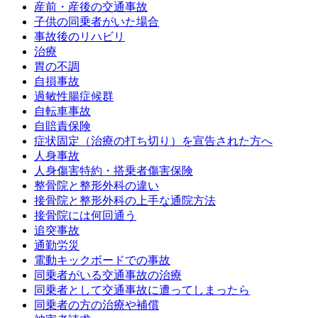
産前・産後の交通事故
子供の同乗者がいた場合
事故後のリハビリ
治療
胃の不調
自損事故
過敏性腸症候群
自転車事故
自賠責保険
症状固定（治療の打ち切り）を宣告された方へ
人身事故
人身傷害特約・搭乗者傷害保険
整骨院と整形外科の違い
接骨院と整形外科の上手な通院方法
接骨院には何回通う
追突事故
通勤労災
電動キックボードでの事故
同乗者がいる交通事故の治療
同乗者として交通事故に遭ってしまったら
同乗者の方の治療や補償