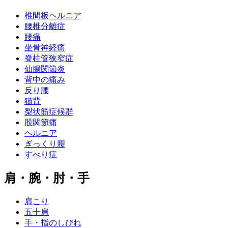
椎間板ヘルニア
腰椎分離症
腰痛
坐骨神経痛
脊柱管狭窄症
仙腸関節炎
背中の痛み
反り腰
猫背
梨状筋症候群
股関節痛
ヘルニア
ぎっくり腰
すべり症
肩・腕・肘・手
肩こり
五十肩
手・指のしびれ