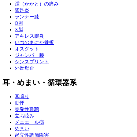
踵（かかと）の痛み
鵞足炎
ランナー膝
O脚
X脚
アキレス腱炎
いつのまにか骨折
オスグット
ジャンパー膝
シンスプリント
外反母趾
耳・めまい・循環器系
耳鳴り
動悸
突発性難聴
立ち眩み
メニエール病
めまい
起立性調節障害