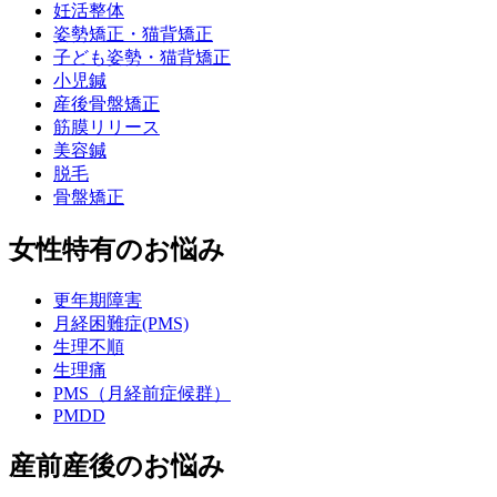
妊活整体
姿勢矯正・猫背矯正
子ども姿勢・猫背矯正
小児鍼
産後骨盤矯正
筋膜リリース
美容鍼
脱毛
骨盤矯正
女性特有のお悩み
更年期障害
月経困難症(PMS)
生理不順
生理痛
PMS（月経前症候群）
PMDD
産前産後のお悩み