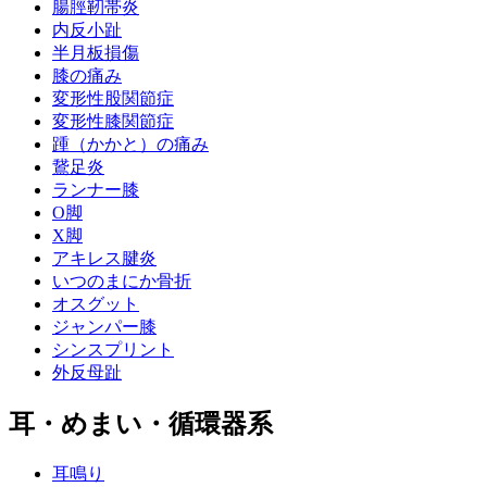
腸脛靭帯炎
内反小趾
半月板損傷
膝の痛み
変形性股関節症
変形性膝関節症
踵（かかと）の痛み
鵞足炎
ランナー膝
O脚
X脚
アキレス腱炎
いつのまにか骨折
オスグット
ジャンパー膝
シンスプリント
外反母趾
耳・めまい・循環器系
耳鳴り