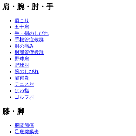
肩・腕・肘・手
肩こり
五十肩
手・指のしびれ
手根管症候群
肘の痛み
肘部管症候群
野球肩
野球肘
腕のしびれ
腱鞘炎
テニス肘
ばね指
ゴルフ肘
膝・脚
股関節痛
足底腱膜炎