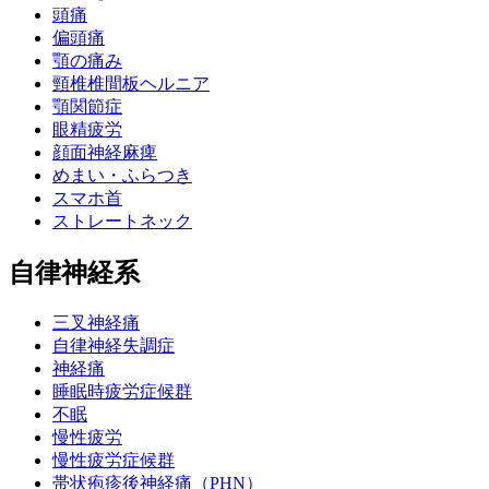
頭痛
偏頭痛
顎の痛み
頸椎椎間板ヘルニア
顎関節症
眼精疲労
顔面神経麻痺
めまい・ふらつき
スマホ首
ストレートネック
自律神経系
三叉神経痛
自律神経失調症
神経痛
睡眠時疲労症候群
不眠
慢性疲労
慢性疲労症候群
帯状疱疹後神経痛（PHN）