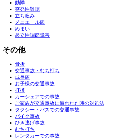
動悸
突発性難聴
立ち眩み
メニエール病
めまい
起立性調節障害
その他
骨折
交通事故・むち打ち
成長痛
お子様の交通事故
打撲
カーシェアでの事故
ご家族が交通事故に遭われた時の対処法
タクシー・バスでの交通事故
バイク事故
ひき逃げ事故
むち打ち
レンタカーでの事故