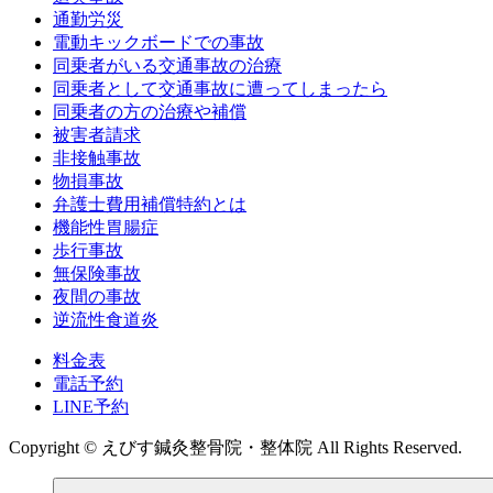
通勤労災
電動キックボードでの事故
同乗者がいる交通事故の治療
同乗者として交通事故に遭ってしまったら
同乗者の方の治療や補償
被害者請求
非接触事故
物損事故
弁護士費用補償特約とは
機能性胃腸症
歩行事故
無保険事故
夜間の事故
逆流性食道炎
料金表
電話予約
LINE予約
Copyright © えびす鍼灸整骨院・整体院 All Rights Reserved.