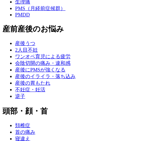
生理痛
PMS（月経前症候群）
PMDD
産前産後のお悩み
産後うつ
2人目不妊
ワンオペ育児による疲労
会陰切開の痛み・違和感
産後にPMSが強くなる
産後のイライラ・落ち込み
産後の胃もたれ
不妊症・妊活
逆子
頭部・顔・首
頚椎症
首の痛み
寝違え