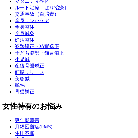
マタニティ整体
ルート治療（はり治療）
交通事故（自賠責）
全身リンパケア
全身整体
全身鍼灸
妊活整体
姿勢矯正・猫背矯正
子ども姿勢・猫背矯正
小児鍼
産後骨盤矯正
筋膜リリース
美容鍼
脱毛
骨盤矯正
女性特有のお悩み
更年期障害
月経困難症(PMS)
生理不順