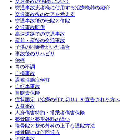
交通事故の保険について
交通事故患者様に使用する治療機器の紹介
交通事故後のケアを考える
交通事故後の転院と併院
交通事故賠償
高速道路での交通事故
産前・産後の交通事故
子供の同乗者がいた場合
事故後のリハビリ
治療
胃の不調
自損事故
過敏性腸症候群
自転車事故
自賠責保険
症状固定（治療の打ち切り）を宣告された方へ
人身事故
人身傷害特約・搭乗者傷害保険
整骨院と整形外科の違い
接骨院と整形外科の上手な通院方法
接骨院には何回通う
追突事故