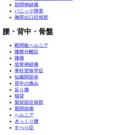
肋間神経痛
パニック障害
胸郭出口症候群
腰・背中・骨盤
椎間板ヘルニア
腰椎分離症
腰痛
坐骨神経痛
脊柱管狭窄症
仙腸関節炎
背中の痛み
反り腰
猫背
梨状筋症候群
股関節痛
ヘルニア
ぎっくり腰
すべり症