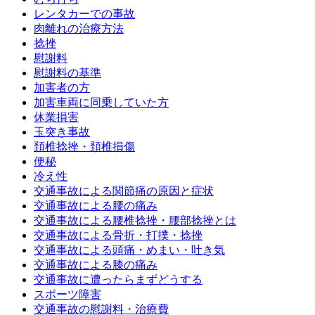
レンタカーでの事故
肉離れの治療方法
捻挫
慰謝料
慰謝料の基準
加害者の方
加害車両に同乗していた方
休業損害
玉突き事故
頚椎捻挫・頚椎損傷
便秘
冷え性
交通事故による関節痛の原因と症状
交通事故による腰の痛み
交通事故による腰椎捻挫・腰部捻挫とは
交通事故による骨折・打撲・捻挫
交通事故による頭痛・めまい・吐き気
交通事故による膝の痛み
交通事故に遭ったらまずどうする
スポーツ障害
交通事故の慰謝料・治療費