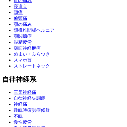
首の痛み
寝違え
頭痛
偏頭痛
顎の痛み
頸椎椎間板ヘルニア
顎関節症
眼精疲労
顔面神経麻痺
めまい・ふらつき
スマホ首
ストレートネック
自律神経系
三叉神経痛
自律神経失調症
神経痛
睡眠時疲労症候群
不眠
慢性疲労