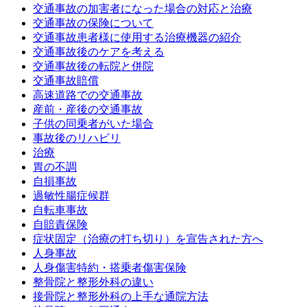
交通事故の加害者になった場合の対応と治療
交通事故の保険について
交通事故患者様に使用する治療機器の紹介
交通事故後のケアを考える
交通事故後の転院と併院
交通事故賠償
高速道路での交通事故
産前・産後の交通事故
子供の同乗者がいた場合
事故後のリハビリ
治療
胃の不調
自損事故
過敏性腸症候群
自転車事故
自賠責保険
症状固定（治療の打ち切り）を宣告された方へ
人身事故
人身傷害特約・搭乗者傷害保険
整骨院と整形外科の違い
接骨院と整形外科の上手な通院方法