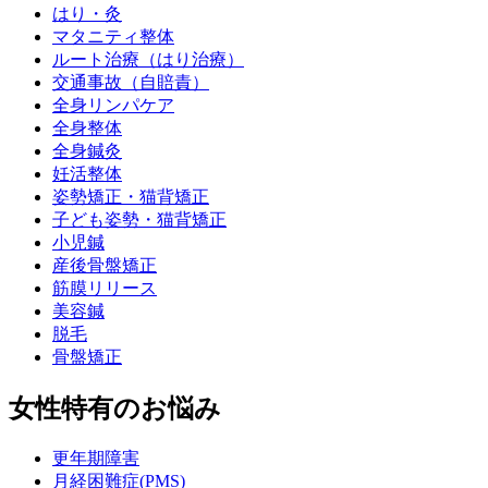
はり・灸
マタニティ整体
ルート治療（はり治療）
交通事故（自賠責）
全身リンパケア
全身整体
全身鍼灸
妊活整体
姿勢矯正・猫背矯正
子ども姿勢・猫背矯正
小児鍼
産後骨盤矯正
筋膜リリース
美容鍼
脱毛
骨盤矯正
女性特有のお悩み
更年期障害
月経困難症(PMS)