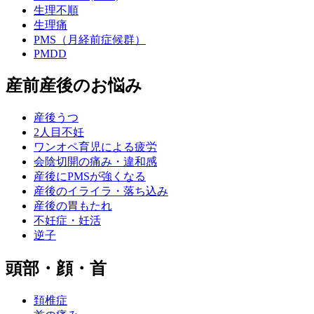
生理不順
生理痛
PMS（月経前症候群）
PMDD
産前産後のお悩み
産後うつ
2人目不妊
ワンオペ育児による疲労
会陰切開の痛み・違和感
産後にPMSが強くなる
産後のイライラ・落ち込み
産後の胃もたれ
不妊症・妊活
逆子
頭部・顔・首
頚椎症