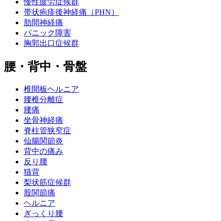
慢性疲労症候群
帯状疱疹後神経痛（PHN）
肋間神経痛
パニック障害
胸郭出口症候群
腰・背中・骨盤
椎間板ヘルニア
腰椎分離症
腰痛
坐骨神経痛
脊柱管狭窄症
仙腸関節炎
背中の痛み
反り腰
猫背
梨状筋症候群
股関節痛
ヘルニア
ぎっくり腰