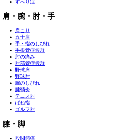
すべり症
肩・腕・肘・手
肩こり
五十肩
手・指のしびれ
手根管症候群
肘の痛み
肘部管症候群
野球肩
野球肘
腕のしびれ
腱鞘炎
テニス肘
ばね指
ゴルフ肘
膝・脚
股関節痛