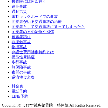
接骨院には何回通う
追突事故
通勤労災
電動キックボードでの事故
同乗者がいる交通事故の治療
同乗者として交通事故に遭ってしまったら
同乗者の方の治療や補償
被害者請求
非接触事故
物損事故
弁護士費用補償特約とは
機能性胃腸症
歩行事故
無保険事故
夜間の事故
逆流性食道炎
料金表
電話予約
LINE予約
Copyright © えびす鍼灸整骨院・整体院 All Rights Reserved.