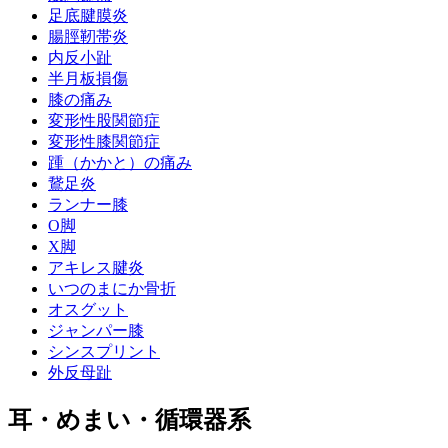
足底腱膜炎
腸脛靭帯炎
内反小趾
半月板損傷
膝の痛み
変形性股関節症
変形性膝関節症
踵（かかと）の痛み
鵞足炎
ランナー膝
O脚
X脚
アキレス腱炎
いつのまにか骨折
オスグット
ジャンパー膝
シンスプリント
外反母趾
耳・めまい・循環器系