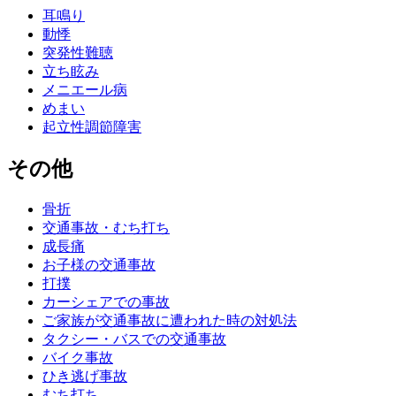
耳鳴り
動悸
突発性難聴
立ち眩み
メニエール病
めまい
起立性調節障害
その他
骨折
交通事故・むち打ち
成長痛
お子様の交通事故
打撲
カーシェアでの事故
ご家族が交通事故に遭われた時の対処法
タクシー・バスでの交通事故
バイク事故
ひき逃げ事故
むち打ち