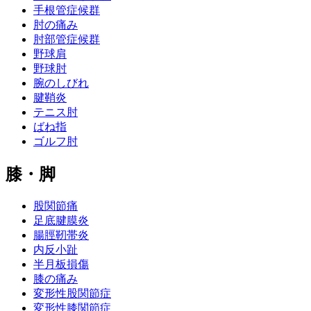
手根管症候群
肘の痛み
肘部管症候群
野球肩
野球肘
腕のしびれ
腱鞘炎
テニス肘
ばね指
ゴルフ肘
膝・脚
股関節痛
足底腱膜炎
腸脛靭帯炎
内反小趾
半月板損傷
膝の痛み
変形性股関節症
変形性膝関節症