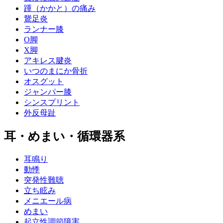
踵（かかと）の痛み
鵞足炎
ランナー膝
O脚
X脚
アキレス腱炎
いつのまにか骨折
オスグット
ジャンパー膝
シンスプリント
外反母趾
耳・めまい・循環器系
耳鳴り
動悸
突発性難聴
立ち眩み
メニエール病
めまい
起立性調節障害