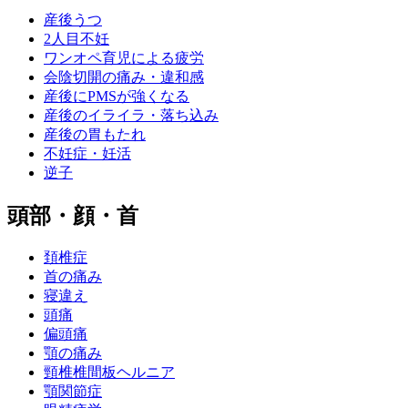
産後うつ
2人目不妊
ワンオペ育児による疲労
会陰切開の痛み・違和感
産後にPMSが強くなる
産後のイライラ・落ち込み
産後の胃もたれ
不妊症・妊活
逆子
頭部・顔・首
頚椎症
首の痛み
寝違え
頭痛
偏頭痛
顎の痛み
頸椎椎間板ヘルニア
顎関節症