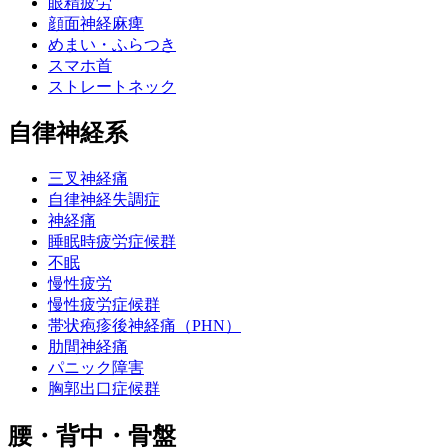
眼精疲労
顔面神経麻痺
めまい・ふらつき
スマホ首
ストレートネック
自律神経系
三叉神経痛
自律神経失調症
神経痛
睡眠時疲労症候群
不眠
慢性疲労
慢性疲労症候群
帯状疱疹後神経痛（PHN）
肋間神経痛
パニック障害
胸郭出口症候群
腰・背中・骨盤