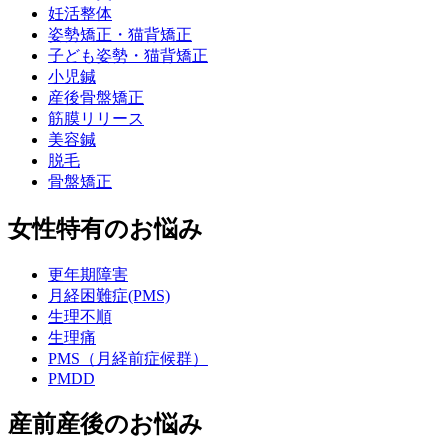
妊活整体
姿勢矯正・猫背矯正
子ども姿勢・猫背矯正
小児鍼
産後骨盤矯正
筋膜リリース
美容鍼
脱毛
骨盤矯正
女性特有のお悩み
更年期障害
月経困難症(PMS)
生理不順
生理痛
PMS（月経前症候群）
PMDD
産前産後のお悩み