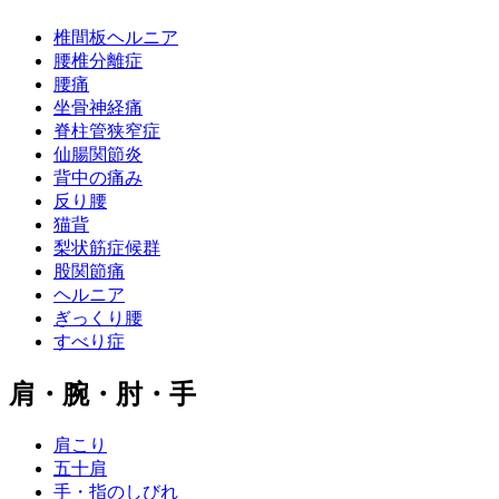
椎間板ヘルニア
腰椎分離症
腰痛
坐骨神経痛
脊柱管狭窄症
仙腸関節炎
背中の痛み
反り腰
猫背
梨状筋症候群
股関節痛
ヘルニア
ぎっくり腰
すべり症
肩・腕・肘・手
肩こり
五十肩
手・指のしびれ