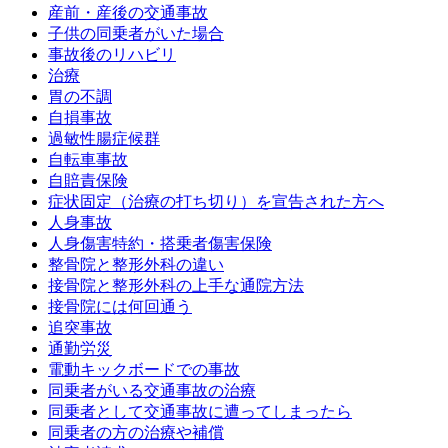
産前・産後の交通事故
子供の同乗者がいた場合
事故後のリハビリ
治療
胃の不調
自損事故
過敏性腸症候群
自転車事故
自賠責保険
症状固定（治療の打ち切り）を宣告された方へ
人身事故
人身傷害特約・搭乗者傷害保険
整骨院と整形外科の違い
接骨院と整形外科の上手な通院方法
接骨院には何回通う
追突事故
通勤労災
電動キックボードでの事故
同乗者がいる交通事故の治療
同乗者として交通事故に遭ってしまったら
同乗者の方の治療や補償