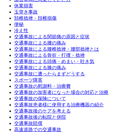
休業損害
玉突き事故
頚椎捻挫・頚椎損傷
便秘
冷え性
交通事故による関節痛の原因と症状
交通事故による腰の痛み
交通事故による腰椎捻挫・腰部捻挫とは
交通事故による骨折・打撲・捻挫
交通事故による頭痛・めまい・吐き気
交通事故による膝の痛み
交通事故に遭ったらまずどうする
スポーツ障害
交通事故の慰謝料・治療費
交通事故の加害者になった場合の対応と治療
交通事故の保険について
交通事故患者様に使用する治療機器の紹介
交通事故後のケアを考える
交通事故後の転院と併院
交通事故賠償
高速道路での交通事故