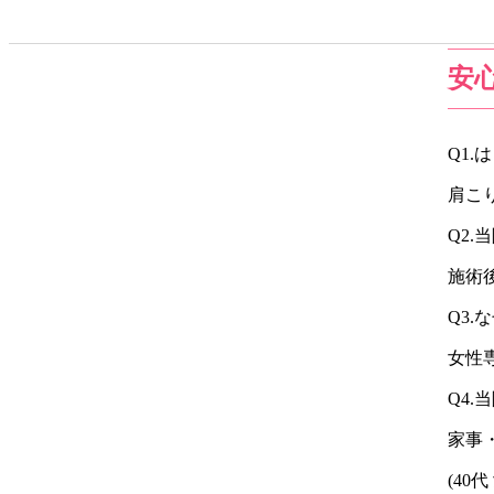
安
Q1.
は
肩こ
Q2.
当
施術
Q3.
な
女性
Q4.
当
家事
(40